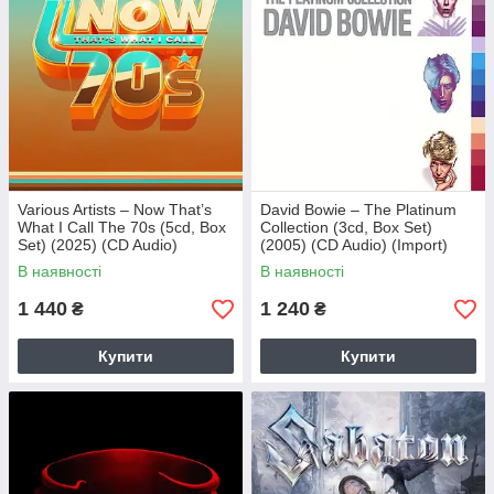
Various Artists – Now That’s
David Bowie – The Platinum
What I Call The 70s (5cd, Box
Collection (3cd, Box Set)
Set) (2025) (CD Audio)
(2005) (CD Audio) (Import)
(Import)
В наявності
В наявності
1 440
1 240
₴
₴
Купити
Купити