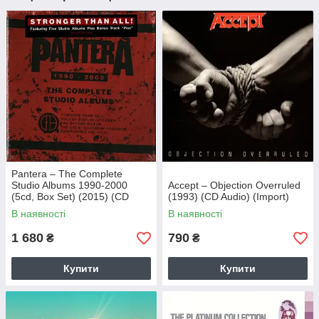
Pantera – The Complete
Studio Albums 1990-2000
Accept – Objection Overruled
(5cd, Box Set) (2015) (CD
(1993) (CD Audio) (Import)
Audio) (Import)
В наявності
В наявності
1 680
790
₴
₴
Купити
Купити