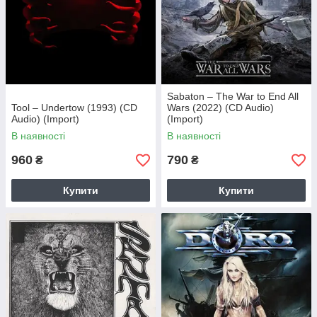
Sabaton – The War to End All
Tool – Undertow (1993) (CD
Wars (2022) (CD Audio)
Audio) (Import)
(Import)
В наявності
В наявності
960
790
₴
₴
Купити
Купити