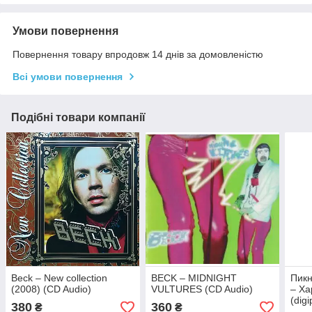
Умови повернення
Повернення товару впродовж 14 днів за домовленістю
Всі умови повернення
Подібні товари компанії
Beck – New collection
BECK – MIDNIGHT
Пикн
(2008) (CD Audio)
VULTURES (CD Audio)
– Ха
(dig
380
360
₴
₴