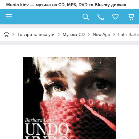
Music kiev — музика на CD, MP3, DVD та Blu-ray дисках
Товари та послуги
Музика CD
New Age
Lahr Barb