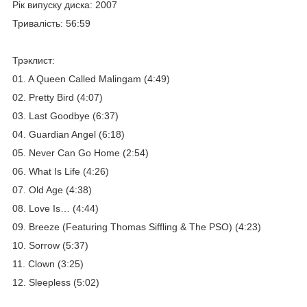
Рік випуску диска: 2007
Тривалість: 56:59
Трэклист:
01. A Queen Called Malingam (4:49)
02. Pretty Bird (4:07)
03. Last Goodbye (6:37)
04. Guardian Angel (6:18)
05. Never Can Go Home (2:54)
06. What Is Life (4:26)
07. Old Age (4:38)
08. Love Is… (4:44)
09. Breeze (Featuring Thomas Siffling & The PSO) (4:23)
10. Sorrow (5:37)
11. Clown (3:25)
12. Sleepless (5:02)