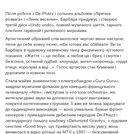
Після роботи з De-Phazz і сольних альбомів «Лірична
розвага» і «Линіє веселки», Барбара придумує і створює
третій диск «Undo undo», повний музичного шиття, гарного
плетіння гармоній і ритмічного мережива.
Артистичний образний спів захоплює чергою зміни настрою,
тягне до себе кожну пісню, ніби готова вас обіймати. Ви та
Барбара в чудовому неземному танці феєричного чуттєвого
пізнання. «Життя — це любов, а любов це і бриз, і смуток і
безсоння, останній гудбай, клоунада, ангел-охоронець, горда
птиця, королева в віці...». Голос артистки стає ближчим і
дорожчим із кожною пісні.
Стала майже знаменитою з електробандою «Guru Guru»,
завдяки музичним фільмам для німецько-французького
телеканалу «Atre», і виступам із «no tone orchestra», які
витягали дивні звуки за допомогою старої вантажівки,
покритої натягненими струнами. Її вже не можна зарахувати
до ординарних виконавців — вона унікальна. Бувши фронт-
сингером і примадонним дебютним періодом De-Phazz і
легендарного їхнього альбому «Detunized Gravity», з чудовим
синглом «Good boy», що привертають високу увагу, вона
виявилася в відео ротації на MTV у 1997 — безсумнівний