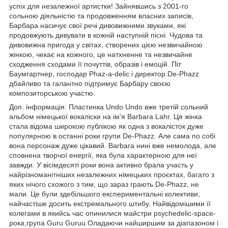
успіх для незалежної артистки! Зайнявшись з 2001-го
сольною діяльністю та продовженням власних записів,
Барбара насичує свої речі дивовижними звуками, які
продовжують дивувати в кожній наступній пісні. Чудова та
дивовижна пригода у світах, створених цією незвичайною
жінкою, чекає на кожного, це натхненне та незвичайне
сходження сходами її почуттів, образів і емоцій. Піт
Баумгартнер, господар Phaz-a-delic і директор De-Phazz
дбайливо та галантно підтримує Барбару своєю
композиторською участю.
Доп. інформація: Пластинка Undo Undo вже третій сольний
альбом німецької вокаліски на ім'я Barbara Lahr. Ця жінка
стала відома широкою публікою як одна з вокалісток дуже
популярною в останні роки групи De-Phazz. Але сама по собі
вона персонаж дуже цікавий. Barbara нині вже немолода, але
сповнена творчої енергії, яка була характерною для неї
завжди. У вісімдесяті роки вона активно брала участь у
найрізноманітніших незалежних німецьких проєктах, багато з
яких нічого схожого з тим, що зараз грають De-Phazz, не
мали. Це були здебільшого експериментальні колективи,
найчастіше досить екстремального штибу. Найвідомішими її
колегами в якийсь час опинилися майстри psychedelic-space-
рока,група Guru Guruu.Оладаючи найширшим за діапазоном і