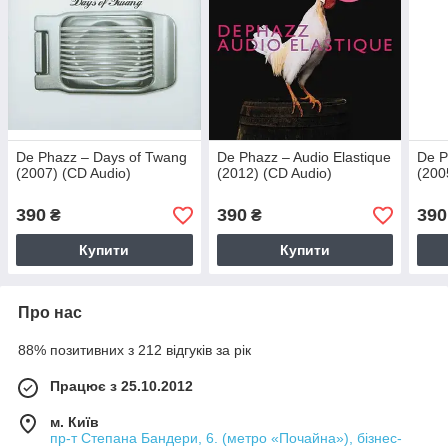
De Phazz – Days of Twang
De Phazz – Audio Elastique
De P
(2007) (CD Audio)
(2012) (CD Audio)
(200
390
390
390
₴
₴
Купити
Купити
Про нас
88% позитивних з 212 відгуків за рік
Працює з 25.10.2012
м. Київ
пр-т Степана Бандери, 6. (метро «Почайна»), бізнес-