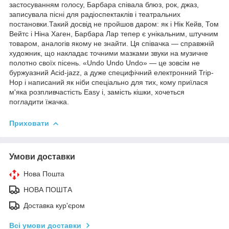
застосуванням голосу, Барбара співала блюз, рок, джаз,
записувала пісні для радіоспектаклів і театральних
постановки.Такий досвід не пройшов даром: як і Нік Кейв, Том
Вейтс і Ніна Хаген, Барбара Лар тепер є унікальним, штучним
товаром, аналогів якому не знайти. Ця співачка — справжній
художник, що накладає точними мазками звуки на музичне
полотно своїх пісень. «Undo Undo Undo» — це зовсім не
буржуазний Acid-jazz, а дуже специфічний електронний Trip-
Hop і написаний як ніби спеціально для тих, кому приїлася
м'яка розпливчастість Easy і, замість кішки, хочеться
погладити їжачка.
Приховати
Умови доставки
Нова Пошта
НОВА ПОШТА
Доставка кур'єром
Всі умови доставки