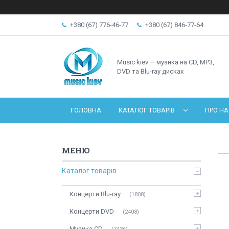
+380 (67) 776-46-77
+380 (67) 846-77-64
Music kiev — музика на CD, MP3,
DVD та Blu-ray дисках
ГОЛОВНА
КАТАЛОГ ТОВАРІВ
ПРО НА
Каталог товарів
Концерти Blu-ray
1808
Концерти DVD
2408
Музика CD