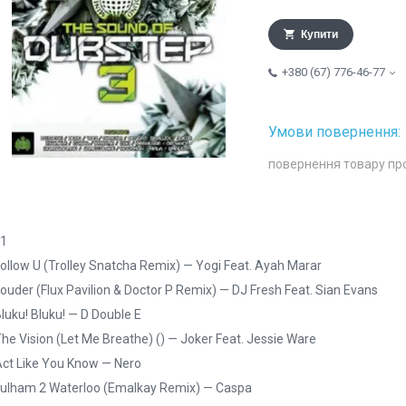
Купити
+380 (67) 776-46-77
повернення товару пр
 1
Follow U (Trolley Snatcha Remix) — Yogi Feat. Ayah Marar
Louder (Flux Pavilion & Doctor P Remix) — DJ Fresh Feat. Sian Evans
Bluku! Bluku! — D Double E
The Vision (Let Me Breathe) () — Joker Feat. Jessie Ware
Act Like You Know — Nero
Fulham 2 Waterloo (Emalkay Remix) — Caspa