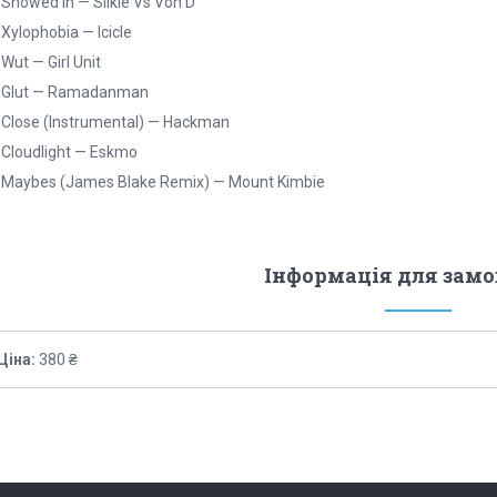
 Snowed In — Silkie Vs Von D
 Xylophobia — Icicle
 Wut — Girl Unit
. Glut — Ramadanman
 Close (Instrumental) — Hackman
 Cloudlight — Eskmo
 Maybes (James Blake Remix) — Mount Kimbie
Інформація для зам
Ціна:
380 ₴