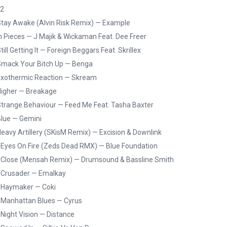
 2
Stay Awake (Alvin Risk Remix) — Example
In Pieces — J Majik & Wickaman Feat. Dee Freer
Still Getting It — Foreign Beggars Feat. Skrillex
Smack Your Bitch Up — Benga
Exothermic Reaction — Skream
Higher — Breakage
Strange Behaviour — Feed Me Feat. Tasha Baxter
Blue — Gemini
Heavy Artillery (SKisM Remix) — Excision & Downlink
 Eyes On Fire (Zeds Dead RMX) — Blue Foundation
 Close (Mensah Remix) — Drumsound & Bassline Smith
 Crusader — Emalkay
 Haymaker — Coki
 Manhattan Blues — Cyrus
 Night Vision — Distance