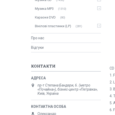
7436
Музика MP3
1310
Караоке DVD
80
Вінілові пластинки (LP)
281
Про нас
Відгуки
КОНТАКТИ
CD
1. 
2. 
пр-т Степана Бандери, 6. (метро
3. 
«Почайна»), бізнес-центр «Петрівка»,
Київ, Україна
4. 
5. 
6. 
Олександр