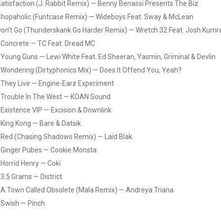
Satisfaction (J. Rabbit Remix) — Benny Benassi Presents The Biz
Shopaholic (Funtcase Remix) — Wideboys Feat. Sway & McLean
Don’t Go (Thunderskank Go Harder Remix) — Wretch 32 Feat. Josh Kumr
 Concrete — TC Feat. Dread MC
 Young Guns — Lewi White Feat. Ed Sheeran, Yasmin, Griminal & Devlin
 Wondering (Dirtyphonics Mix) — Does It Offend You, Yeah?
 They Live — Engine-Earz Experiment
 Trouble In The West — KOAN Sound
 Existence VIP — Excision & Downlink
 King Kong — Bare & Datsik
 Red (Chasing Shadows Remix) — Laid Blak
 Ginger Pubes — Cookie Monsta
 Horrid Henry — Coki
 3.5 Grams — District
 A Town Called Obsolete (Mala Remix) — Andreya Triana
 Swish — Pinch