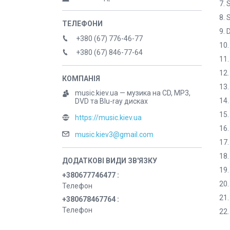
7. 
8. 
9. 
+380 (67) 776-46-77
10.
+380 (67) 846-77-64
11.
12.
13.
music.kiev.ua — музика на CD, MP3,
14.
DVD та Blu-ray дисках
15.
https://music.kiev.ua
16.
music.kiev3@gmail.com
17.
18.
19.
+380677746477
20.
Телефон
21.
+380678467764
Телефон
22.