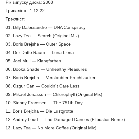
Рік випуску диска: 2008
Тривалість: 1:12:22
Трэклист:
01. Billy Dalessandro — DNA Conspiracy
02. Lazy Tea — Search (Original Mix)
03. Boris Brejsha — Outer Space
04. Der Dritte Raum — Luna Llena
05. Joel Mull — Klangfarben
06. Booka Shade — Unhealthy Pleasures
07. Boris Brejcha — Verstaubter Fruchtzucker
08. Ozgur Can — Couldn`t Care Less
09. Mikael Jonasson — Chlorophyll (Original Mix)
10. Stanny Franssen — The 751th Day
11. Boris Brejcha — Die Lustgrotte
12. Andrey Loud — The Damaged Dances (Flibustier Remix)
13. Lazy Tea — No More Coffee (Original Mix)