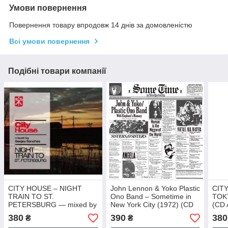
Умови повернення
Повернення товару впродовж 14 днів за домовленістю
Всі умови повернення
Подібні товари компанії
CITY HOUSE – NIGHT
John Lennon & Yoko Plastic
CIT
TRAIN TO ST.
Ono Band – Sometime in
TOKY
PETERSBURG — mixed by
New York City (1972) (CD
(CD 
Sergey San (CD Audio)
Audio)
380
390
380
₴
₴