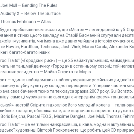
 Joel Mull — Bending The Rules
 Audiofly X — Below The Surface
. Thomas Fehlmann — Atlas
 буде перебільшенням сказати, що «Місто» — легендарний клуб. Спр
ування в стінах цього закладу на Старій Басманній слугували десятк
жеїв і музикантів, чиї імена вже давно увійшли в історію сучасної е
hie Hawtin, Hardfloor, Technasia, Josh Wink, Marco Carola, Alexander K
ker і багато-багато інших.
rod Traits" («Городські риси») — це 25 найактуальніших, наймодніши
чать на танцмайданчику «Города» в останньому сезоні,; той неповт
змінних резидентів — Майка Спірита та Маріо.
рит — один із найвідоміших і найпопулярніших російських диджеїв 
чизняну клубну культуру складно переоцінити. У першій частині мік
хача своє бачення техно та тек-хауса зразка 2007 року. Gui Boratto, D
ніву, саме ці музиканти на сьогодні є «переднім краєм» танцюваль
ський» настрій Спірита підхоплює його молодий колега — талановит
глибоке, холодне, обволікальне, але водночас напористе та дуже «
 Boris Brejcha, Pascal FEO.S., Maxime Dangles, Joel Mull, Thomas Fehlm
rod Traits" — це не тільки найкрасивіша, цікава, модна й актуальн
едської художниці Вікторії Прокопачете, що робить цей CD прикра