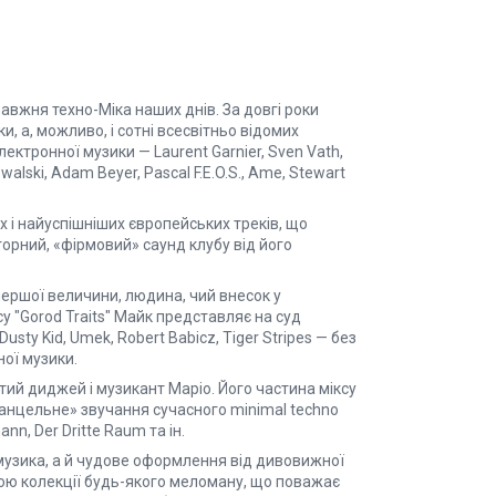
авжня техно-Міка наших днів. За довгі роки
и, а, можливо, і сотні всесвітньо відомих
лектронної музики — Laurent Garnier, Sven Vath,
owalski, Adam Beyer, Pascal F.E.O.S., Ame, Stewart
х і найуспішніших європейських треків, що
орний, «фірмовий» саунд клубу від його
першої величини, людина, чий внесок у
су "Gorod Traits" Майк представляє на суд
usty Kid, Umek, Robert Babicz, Tiger Stripes — без
ної музики.
ий диджей і музикант Маріо. Його частина міксу
танцельне» звучання сучасного minimal techno
ann, Der Dritte Raum та ін.
а музика, а й чудове оформлення від дивовижної
сою колекції будь-якого меломану, що поважає