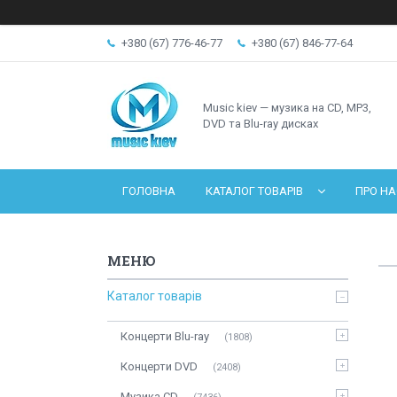
+380 (67) 776-46-77
+380 (67) 846-77-64
Music kiev — музика на CD, MP3,
DVD та Blu-ray дисках
ГОЛОВНА
КАТАЛОГ ТОВАРІВ
ПРО НА
Каталог товарів
Концерти Blu-ray
1808
Концерти DVD
2408
Музика CD