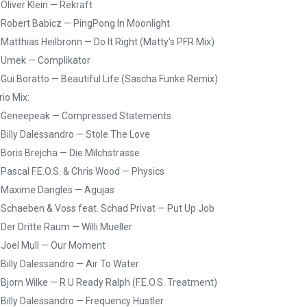
 Oliver Klein — Rekraft
 Robert Babicz — PingPong In Moonlight
 Matthias Heilbronn — Do It Right (Matty's PFR Mix)
 Umek — Complikator
 Gui Boratto — Beautiful Life (Sascha Funke Remix)
io Mix:
. Geneepeak — Compressed Statements
 Billy Dalessandro — Stole The Love
 Boris Brejcha — Die Milchstrasse
 Pascal F.E.O.S. & Chris Wood — Physics
 Maxime Dangles — Agujas
 Schaeben & Voss feat. Schad Privat — Put Up Job
 Der Dritte Raum — Willi Mueller
 Joel Mull — Our Moment
 Billy Dalessandro — Air To Water
 Bjorn Wilke — R U Ready Ralph (F.E.O.S. Treatment)
 Billy Dalessandro — Frequency Hustler