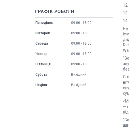
12.
ГРАФІК РОБОТИ
13.
14
Понеділок
09:00
18:00
Не
Вівторок
09:00
18:00
існ
дид
Середа
09:00
18:00
Ric
Wal
Четвер
09:00
18:00
"Go
зву
Пʼятниця
09:00
18:00
без
Субота
Вихідний
Спі
віт
Неділя
Вихідний
слу
сум
«Мі
— 
від
"Go
шв