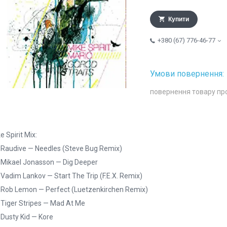
Купити
+380 (67) 776-46-77
повернення товару пр
e Spirit Mix:
 Raudive — Needles (Steve Bug Remix)
 Mikael Jonasson — Dig Deeper
 Vadim Lankov — Start The Trip (F.E.X. Remix)
 Rob Lemon — Perfect (Luetzenkirchen Remix)
 Tiger Stripes — Mad At Me
 Dusty Kid — Kore