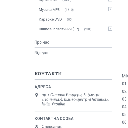
7436
Музика MP3
1310
Караоке DVD
80
Вінілові пластинки (LP)
281
Про нас
Відгуки
КОНТАКТИ
Mik
01.
02.
пр-т Степана Бандери, 6. (метро
03.
«Почайна»), бізнес-центр «Петрівка»,
Київ, Україна
04.
05.
06.
Олександр