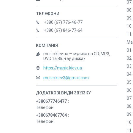
07.
08.
09.
+380 (67) 776-46-77
10.
+380 (67) 846-77-64
11.
Mar
01
music.kiev.ua — музика на CD, MP3,
02.
DVD та Blu-ray дисках
03.
https://music.kiev.ua
04.
music.kiev3@gmail.com
05.
06.
07.
+380677746477
08.
Телефон
09.
+380678467764
Телефон
10.
11.