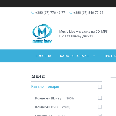
+380 (67) 776-46-77
+380 (67) 846-77-64
Music kiev — музика на CD, MP3,
DVD та Blu-ray дисках
ГОЛОВНА
КАТАЛОГ ТОВАРІВ
ПРО НА
Каталог товарів
Концерти Blu-ray
1808
Концерти DVD
2408
Музика CD