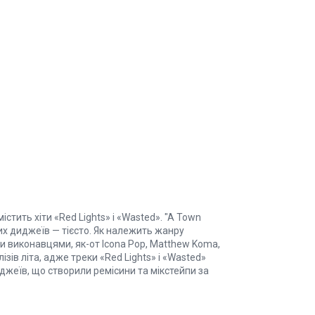
ить хіти «Red Lights» і «Wasted». "A Town
их диджеїв — тієсто. Як належить жанру
ми виконавцями, як-от Icona Pop, Matthew Koma,
зів літа, адже треки «Red Lights» і «Wasted»
джеїв, що створили ремісини та мікстейпи за