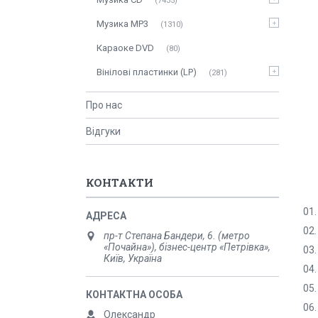
7435
Музика MP3
1310
Караоке DVD
80
Вінілові пластинки (LP)
281
Про нас
Відгуки
КОНТАКТИ
01.
02.
пр-т Степана Бандери, 6. (метро
«Почайна»), бізнес-центр «Петрівка»,
03.
Київ, Україна
04.
05.
06.
Олександр