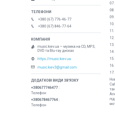
07.
08.
09.
+380 (67) 776-46-77
10.
+380 (67) 846-77-64
11.
12.
13.
music.kiev.ua — музика на CD, MP3,
DVD та Blu-ray дисках
14.
15.
https://music.kiev.ua
16.
music.kiev3@gmail.com
17.
Нов
Cal
+380677746477
тан
Телефон
And
пі
+380678467764
мот
Телефон