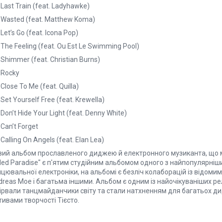
 Last Train (feat. Ladyhawke)
 Wasted (feat. Matthew Koma)
 Let’s Go (feat. Icona Pop)
 The Feeling (feat. Ou Est Le Swimming Pool)
 Shimmer (feat. Christian Burns)
 Rocky
 Close To Me (feat. Quilla)
 Set Yourself Free (feat. Krewella)
 Don’t Hide Your Light (feat. Denny White)
 Can’t Forget
 Calling On Angels (feat. Elan Lea)
ий альбом прославленого диджею й електронного музиканта, що міст
led Paradise" є п'ятим студійним альбомом одного з найпопулярніш
цювальної електроніки, на альбомі є безліч колаборацій із відоми
reas Moe і багатьма іншими. Альбом є одним із найочікуваніших релі
дірвали танцмайданчики світу та стали натхненням для багатьох ди
ивами творчості Тієсто.