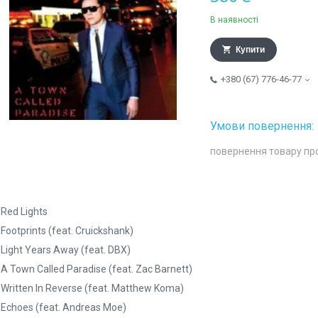
В наявності
Купити
+380 (67) 776-46-77
повернення товару пр
 Red Lights
 Footprints (feat. Cruickshank)
 Light Years Away (feat. DBX)
 A Town Called Paradise (feat. Zac Barnett)
 Written In Reverse (feat. Matthew Koma)
 Echoes (feat. Andreas Moe)