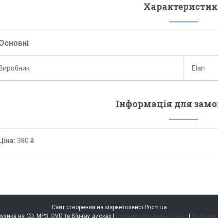
Характеристик
Основні
Виробник
Elan
Інформація для зам
Ціна:
380 ₴
Сайт створений на маркетплейсі
Prom.ua
music.kiev.ua — музика на CD, MP3, DVD та Blu-ray дисках |
Поскаржитися на контент
|
Політика