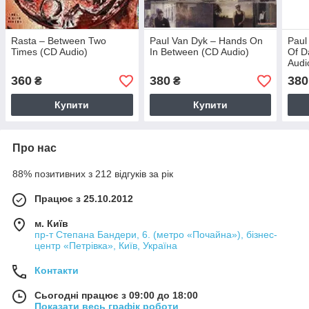
Rasta – Between Two
Paul Van Dyk – Hands On
Paul
Times (CD Audio)
In Between (CD Audio)
Of D
Audi
360
380
380
₴
₴
Купити
Купити
Про нас
88% позитивних з 212 відгуків за рік
Працює з 25.10.2012
м. Київ
пр-т Степана Бандери, 6. (метро «Почайна»), бізнес-
центр «Петрівка», Київ, Україна
Контакти
Сьогодні працює з 09:00 до 18:00
Показати весь графік роботи