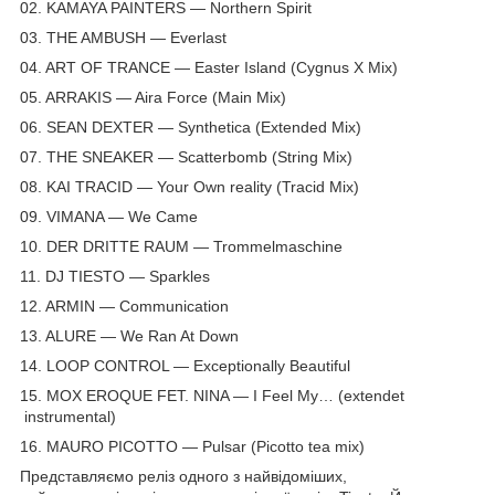
02. KAMAYA PAINTERS — Northern Spirit
03. THE AMBUSH — Everlast
04. ART OF TRANCE — Easter Island (Cygnus X Mix)
05. ARRAKIS — Aira Force (Main Mix)
06. SEAN DEXTER — Synthetica (Extended Mix)
07. THE SNEAKER — Scatterbomb (String Mix)
08. KAI TRACID — Your Own reality (Tracid Mix)
09. VIMANA — We Came
10. DER DRITTE RAUM — Trommelmaschine
11. DJ TIESTO — Sparkles
12. ARMIN — Communication
13. ALURE — We Ran At Down
14. LOOP CONTROL — Exceptionally Beautiful
15. MOX EROQUE FET. NINA — I Feel My… (extendet
instrumental)
16. MAURO PICOTTO — Pulsar (Picotto tea mix)
Представляємо реліз одного з найвідоміших,