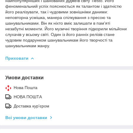
найпопулярніших і шанованих діджеїв світу Tiesto. Його
феноменальний успіх пояснюється як талантом і здатністю
його реалізувати, так і чудовими зовнішніми даними:
неповторна усмішка, манера спілкування з пресою та
шанувальниками. Він як ніхто вміє залишати в пам'яті
незабутні моменти. Його музичні творіння підкорили мільйони
слухачів у всьому світі. Один із його ранніх релізів стане
чудовим подарунком шанувальникам його творчості та
шанувальникам жанру.
Приховати
Умови доставки
Нова Пошта
НОВА ПОШТА
Доставка кур'єром
Всі умови доставки