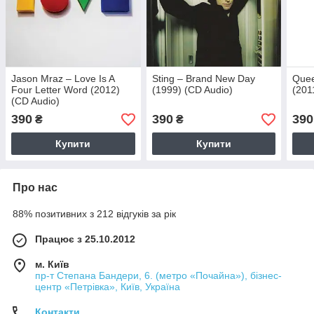
Jason Mraz – Love Is A
Sting – Brand New Day
Quee
Four Letter Word (2012)
(1999) (CD Audio)
(201
(CD Audio)
390
390
390
₴
₴
Купити
Купити
Про нас
88% позитивних з 212 відгуків за рік
Працює з 25.10.2012
м. Київ
пр-т Степана Бандери, 6. (метро «Почайна»), бізнес-
центр «Петрівка», Київ, Україна
Контакти