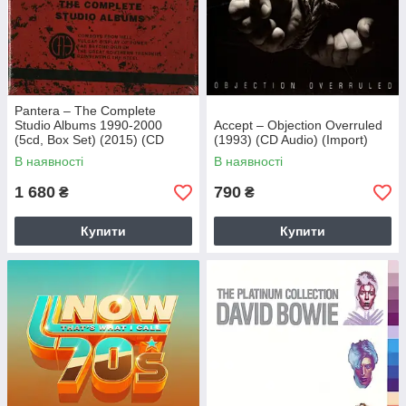
Pantera – The Complete
Studio Albums 1990-2000
Accept – Objection Overruled
(5cd, Box Set) (2015) (CD
(1993) (CD Audio) (Import)
Audio) (Import)
В наявності
В наявності
1 680
790
₴
₴
Купити
Купити