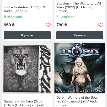
Sabaton – The War to End All
Tool – Undertow (1993) (CD
Wars (2022) (CD Audio)
Audio) (Import)
(Import)
В наявності
В наявності
960
790
₴
₴
Купити
Купити
Doro – Warriors of the Sea
Santana – Santana (2cd)
(2025) (digipack) (CD Audio)
(1969) (CD Audio) (Import)
(Import)