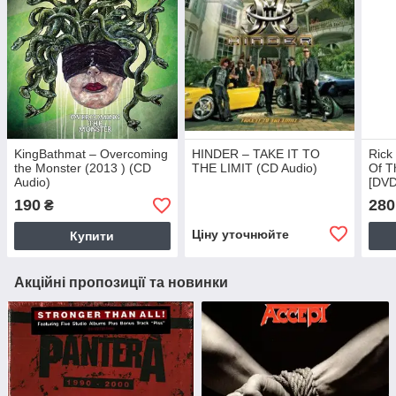
KingBathmat – Overcoming
HINDER – TAKE IT TO
Rick
the Monster (2013 ) (CD
THE LIMIT (CD Audio)
Of T
Audio)
[DVD
190
280
₴
Ціну уточнюйте
Купити
Акційні пропозиції та новинки