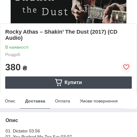
Rocky Athas – Shakin’ The Dust (2017) (CD
Audio)
В наявності
Роздріб
380
₴
Купити
Опис
Доставка
Оплата
Умови повернення
Опис
01. Dictator 03:56
02. You Pushed Me Too Far 03:07