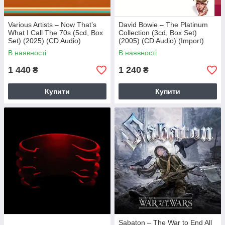
Various Artists – Now That’s
David Bowie – The Platinum
What I Call The 70s (5cd, Box
Collection (3cd, Box Set)
Set) (2025) (CD Audio)
(2005) (CD Audio) (Import)
(Import)
В наявності
В наявності
1 440
1 240
₴
₴
Купити
Купити
Sabaton – The War to End All