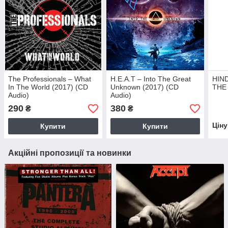
The Professionals – What
H.E.A.T – Into The Great
HIND
In The World (2017) (CD
Unknown (2017) (CD
THE 
Audio)
Audio)
290
380
₴
₴
Цін
Купити
Купити
Акційні пропозиції та новинки