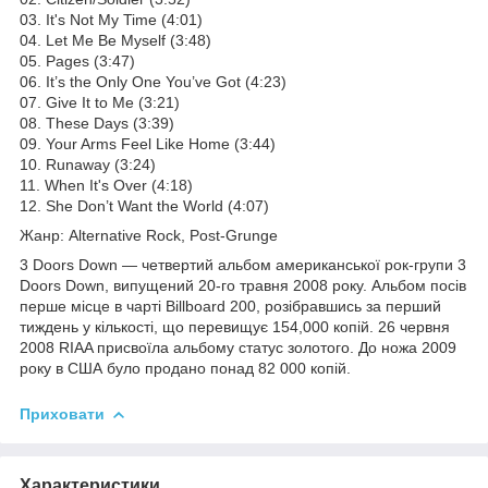
03. It's Not My Time (4:01)
04. Let Me Be Myself (3:48)
05. Pages (3:47)
06. It’s the Only One You’ve Got (4:23)
07. Give It to Me (3:21)
08. These Days (3:39)
09. Your Arms Feel Like Home (3:44)
10. Runaway (3:24)
11. When It's Over (4:18)
12. She Don’t Want the World (4:07)
Жанр: Alternative Rock, Post-Grunge
3 Doors Down — четвертий альбом американської рок-групи 3
Doors Down, випущений 20-го травня 2008 року. Альбом посів
перше місце в чарті Billboard 200, розібравшись за перший
тиждень у кількості, що перевищує 154,000 копій. 26 червня
2008 RIAA присвоїла альбому статус золотого. До ножа 2009
року в США було продано понад 82 000 копій.
Приховати
Характеристики