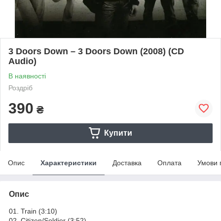
3 Doors Down – 3 Doors Down (2008) (CD
Audio)
В наявності
Роздріб
390
₴
Купити
Опис
Характеристики
Доставка
Оплата
Умови 
Опис
01. Train (3:10)
02. Citizen/Soldier (3:52)