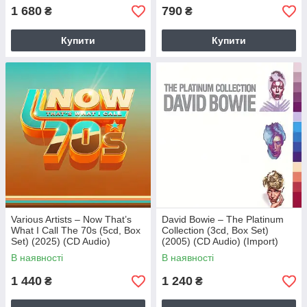
1 680
790
₴
₴
Купити
Купити
Various Artists – Now That’s
David Bowie – The Platinum
What I Call The 70s (5cd, Box
Collection (3cd, Box Set)
Set) (2025) (CD Audio)
(2005) (CD Audio) (Import)
(Import)
В наявності
В наявності
1 440
1 240
₴
₴