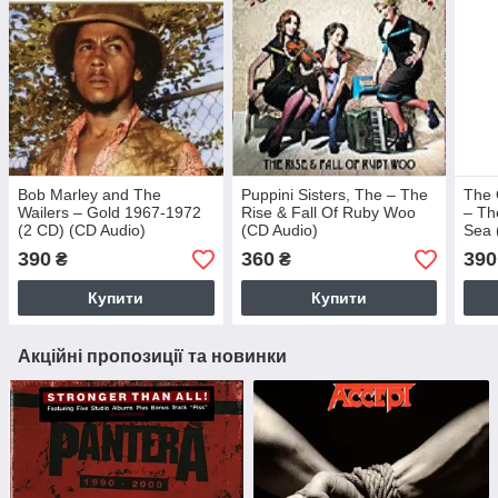
Bob Marley and The
Puppini Sisters, The – The
The 
Wailers – Gold 1967-1972
Rise & Fall Of Ruby Woo
– Th
(2 CD) (CD Audio)
(CD Audio)
Sea 
390
360
390
₴
₴
Купити
Купити
Акційні пропозиції та новинки