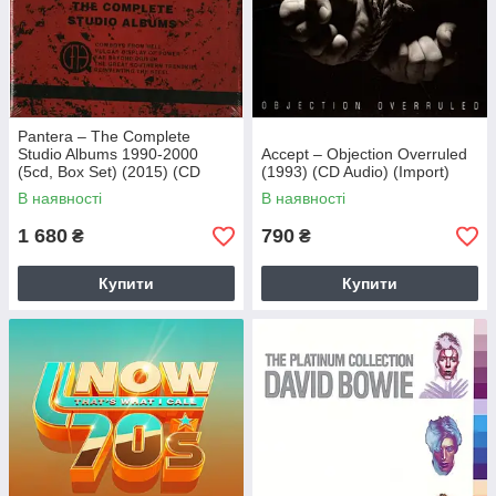
Pantera – The Complete
Studio Albums 1990-2000
Accept – Objection Overruled
(5cd, Box Set) (2015) (CD
(1993) (CD Audio) (Import)
Audio) (Import)
В наявності
В наявності
1 680
790
₴
₴
Купити
Купити