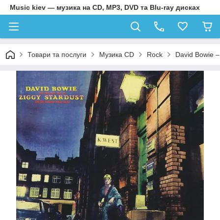
Music kiev — музика на CD, MP3, DVD та Blu-ray дисках
Товари та послуги
Музика CD
Rock
David Bowie –