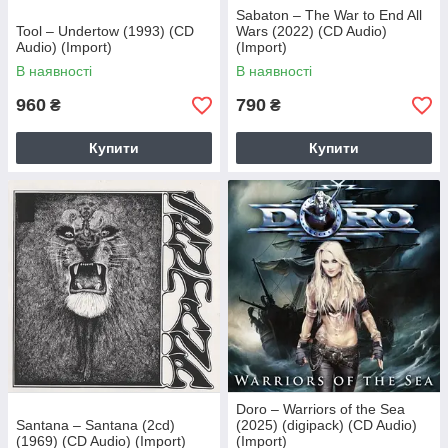
Sabaton – The War to End All
Tool – Undertow (1993) (CD
Wars (2022) (CD Audio)
Audio) (Import)
(Import)
В наявності
В наявності
960
790
₴
₴
Купити
Купити
Doro – Warriors of the Sea
Santana – Santana (2cd)
(2025) (digipack) (CD Audio)
(1969) (CD Audio) (Import)
(Import)