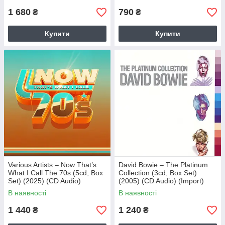
1 680
790
₴
₴
Купити
Купити
Various Artists – Now That’s
David Bowie – The Platinum
What I Call The 70s (5cd, Box
Collection (3cd, Box Set)
Set) (2025) (CD Audio)
(2005) (CD Audio) (Import)
(Import)
В наявності
В наявності
1 440
1 240
₴
₴