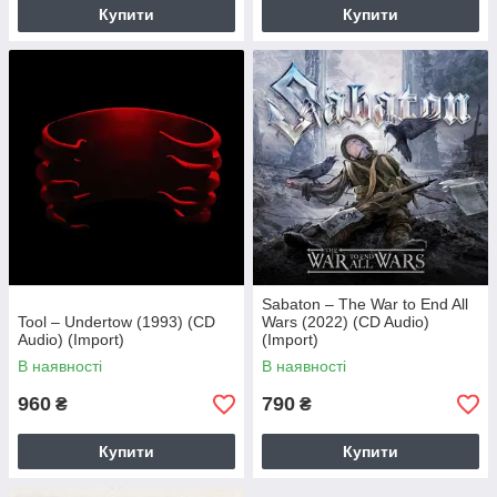
Купити
Купити
Sabaton – The War to End All
Tool – Undertow (1993) (CD
Wars (2022) (CD Audio)
Audio) (Import)
(Import)
В наявності
В наявності
960
790
₴
₴
Купити
Купити