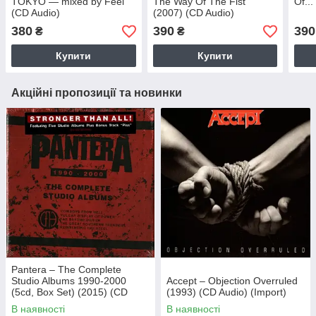
TOKYO — mixed by Feel
The Way Of The Fist
Of..
(CD Audio)
(2007) (CD Audio)
380
390
390
₴
₴
Купити
Купити
Акційні пропозиції та новинки
Pantera – The Complete
Studio Albums 1990-2000
Accept – Objection Overruled
(5cd, Box Set) (2015) (CD
(1993) (CD Audio) (Import)
Audio) (Import)
В наявності
В наявності