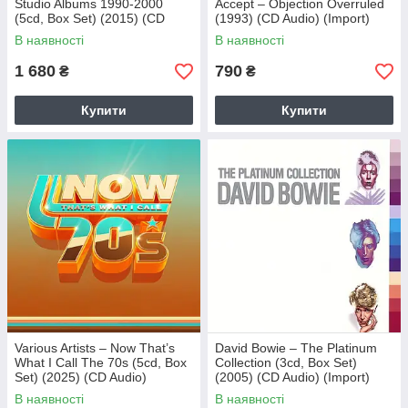
Studio Albums 1990-2000
Accept – Objection Overruled
(5cd, Box Set) (2015) (CD
(1993) (CD Audio) (Import)
Audio) (Import)
В наявності
В наявності
1 680
790
₴
₴
Купити
Купити
Various Artists – Now That’s
David Bowie – The Platinum
What I Call The 70s (5cd, Box
Collection (3cd, Box Set)
Set) (2025) (CD Audio)
(2005) (CD Audio) (Import)
(Import)
В наявності
В наявності