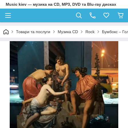
Music kiev — музика на CD, MP3, DVD та Blu-ray дисках
Товари та послуги
Музика CD
Rock
Бумбокс – Гол