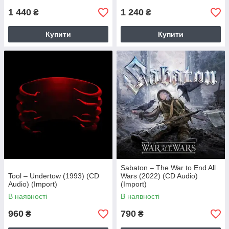
1 440
1 240
₴
₴
Купити
Купити
Sabaton – The War to End All
Tool – Undertow (1993) (CD
Wars (2022) (CD Audio)
Audio) (Import)
(Import)
В наявності
В наявності
960
790
₴
₴