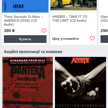
Thirty Seconds To Mars –
HINDER – TAKE IT TO
Glen
AMERICA (2018) (CD
THE LIMIT (CD Audio)
(201
Audio)
390
290
₴
Ціну уточнюйте
Купити
Акційні пропозиції та новинки