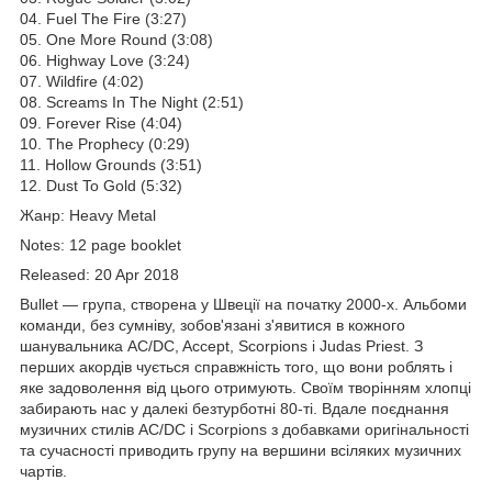
04. Fuel The Fire (3:27)
05. One More Round (3:08)
06. Highway Love (3:24)
07. Wildfire (4:02)
08. Screams In The Night (2:51)
09. Forever Rise (4:04)
10. The Prophecy (0:29)
11. Hollow Grounds (3:51)
12. Dust To Gold (5:32)
Жанр: Heavy Metal
Notes: 12 page booklet
Released: 20 Apr 2018
Bullet — група, створена у Швеції на початку 2000-х. Альбоми
команди, без сумніву, зобов'язані з'явитися в кожного
шанувальника AC/DC, Accept, Scorpions і Judas Priest. З
перших акордів чується справжність того, що вони роблять і
яке задоволення від цього отримують. Своїм творінням хлопці
забирають нас у далекі безтурботні 80-ті. Вдале поєднання
музичних стилів AC/DC і Scorpions з добавками оригінальності
та сучасності приводить групу на вершини всіляких музичних
чартів.