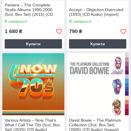
Pantera – The Complete
Studio Albums 1990-2000
Accept – Objection Overruled
(5cd, Box Set) (2015) (CD
(1993) (CD Audio) (Import)
Audio) (Import)
В наявності
В наявності
1 680
790
₴
₴
Купити
Купити
Various Artists – Now That’s
David Bowie – The Platinum
What I Call The 70s (5cd, Box
Collection (3cd, Box Set)
Set) (2025) (CD Audio)
(2005) (CD Audio) (Import)