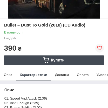
Bullet – Dust To Gold (2018) (CD Audio)
В наявності
Роздріб
390
₴
Купити
Опис
Характеристики
Доставка
Оплата
Умови 
Опис
01. Speed And Attack (2:36)
02. Ain’t Enough (2:39)
03. Rogue Soldier (3:02)