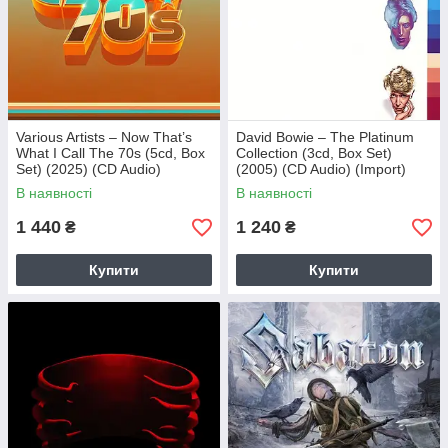
Various Artists – Now That’s
David Bowie – The Platinum
What I Call The 70s (5cd, Box
Collection (3cd, Box Set)
Set) (2025) (CD Audio)
(2005) (CD Audio) (Import)
(Import)
В наявності
В наявності
1 440
1 240
₴
₴
Купити
Купити