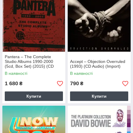
Pantera – The Complete
Studio Albums 1990-2000
Accept – Objection Overruled
(5cd, Box Set) (2015) (CD
(1993) (CD Audio) (Import)
Audio) (Import)
В наявності
В наявності
1 680
790
₴
₴
Купити
Купити