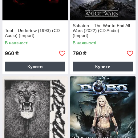
Sabaton – The War to End All
Tool – Undertow (1993) (CD
Wars (2022) (CD Audio)
Audio) (Import)
(Import)
В наявності
В наявності
960
790
₴
₴
Купити
Купити