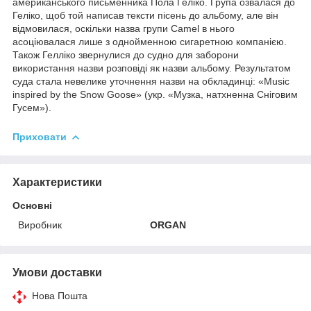
американського письменника Пола Геліко. Група озвалася до
Геліко, щоб той написав тексти пісень до альбому, але він
відмовилася, оскільки назва групи Camel в нього
асоціювалася лише з однойменною сигаретною компанією.
Також Гелліко звернулися до судно для заборони
використання назви розповіді як назви альбому. Результатом
суда стала невелике уточнення назви на обкладинці: «Music
inspired by the Snow Goose» (укр. «Музка, натхненна Сніговим
Гусем»).
Приховати
Характеристики
Основні
Виробник
ORGAN
Умови доставки
Нова Пошта