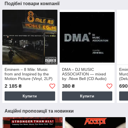
Подібні товари компанії
Eminem – 8 Mile: Music
DMA – DJ MUSIC
Emin
from and Inspired by the
ASSOCIATION — mixed
Murd
Motion Picture (Vinyl, 2LP)
by: Лёня Bell (CD Audio)
(Del
(202
2 185
380
690
₴
₴
Купити
Купити
Акційні пропозиції та новинки