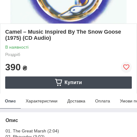
Camel – Music Inspired By The Snow Goose
(1975) (CD Audio)
В наявності
Роздріб
390
₴
Купити
Опис
Характеристики
Доставка
Оплата
Умови п
Опис
01. The Great Marsh (2:04)
02. Rhayader (3:02)