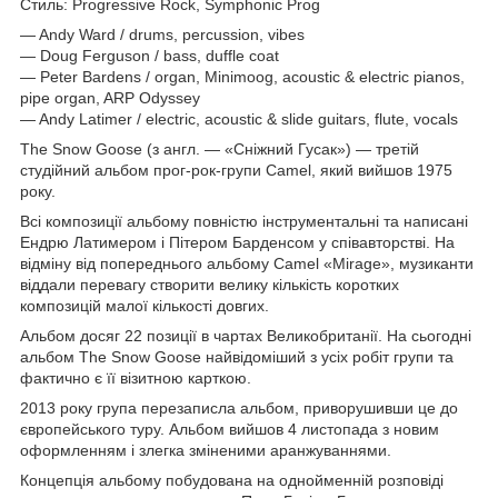
Стиль: Progressive Rock, Symphonic Prog
— Andy Ward / drums, percussion, vibes
— Doug Ferguson / bass, duffle coat
— Peter Bardens / organ, Minimoog, acoustic & electric pianos,
pipe organ, ARP Odyssey
— Andy Latimer / electric, acoustic & slide guitars, flute, vocals
The Snow Goose (з англ. — «Сніжний Гусак») — третій
студійний альбом прог-рок-групи Camel, який вийшов 1975
року.
Всі композиції альбому повністю інструментальні та написані
Ендрю Латимером і Пітером Барденсом у співавторстві. На
відміну від попереднього альбому Camel «Mirage», музиканти
віддали перевагу створити велику кількість коротких
композицій малої кількості довгих.
Альбом досяг 22 позиції в чартах Великобританії. На сьогодні
альбом The Snow Goose найвідоміший з усіх робіт групи та
фактично є її візитною карткою.
2013 року група перезаписла альбом, приворушивши це до
європейського туру. Альбом вийшов 4 листопада з новим
оформленням і злегка зміненими аранжуваннями.
Концепція альбому побудована на однойменній розповіді