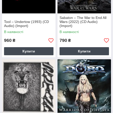
Sabaton – The War to End All
Tool – Undertow (1993) (CD
Wars (2022) (CD Audio)
Audio) (Import)
(Import)
В наявності
В наявності
960
790
₴
₴
Купити
Купити