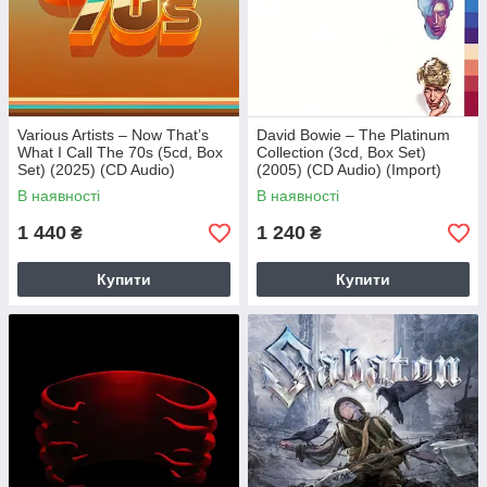
Various Artists – Now That’s
David Bowie – The Platinum
What I Call The 70s (5cd, Box
Collection (3cd, Box Set)
Set) (2025) (CD Audio)
(2005) (CD Audio) (Import)
(Import)
В наявності
В наявності
1 440
1 240
₴
₴
Купити
Купити