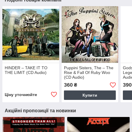
HINDER – TAKE IT TO
Puppini Sisters, The – The
God
THE LIMIT (CD Audio)
Rise & Fall Of Ruby Woo
Lege
(CD Audio)
Audi
360
390
₴
Ціну уточнюйте
Купити
Акційні пропозиції та новинки