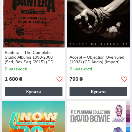
Pantera – The Complete
Studio Albums 1990-2000
Accept – Objection Overruled
(5cd, Box Set) (2015) (CD
(1993) (CD Audio) (Import)
Audio) (Import)
В наявності
В наявності
1 680
790
₴
₴
Купити
Купити