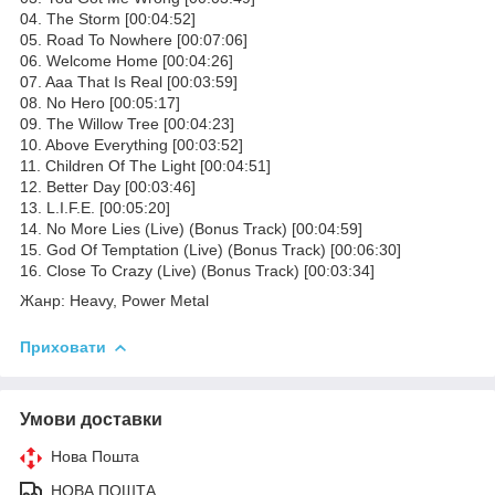
04. The Storm [00:04:52]
05. Road To Nowhere [00:07:06]
06. Welcome Home [00:04:26]
07. Aaa That Is Real [00:03:59]
08. No Hero [00:05:17]
09. The Willow Tree [00:04:23]
10. Above Everything [00:03:52]
11. Children Of The Light [00:04:51]
12. Better Day [00:03:46]
13. L.I.F.E. [00:05:20]
14. No More Lies (Live) (Bonus Track) [00:04:59]
15. God Of Temptation (Live) (Bonus Track) [00:06:30]
16. Close To Crazy (Live) (Bonus Track) [00:03:34]
Жанр: Heavy, Power Metal
Приховати
Умови доставки
Нова Пошта
НОВА ПОШТА