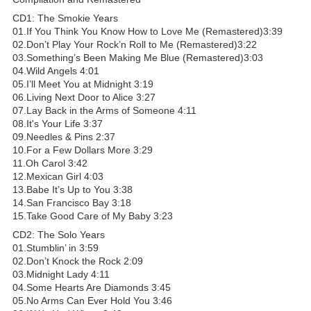
CD1: The Smokie Years
01.If You Think You Know How to Love Me (Remastered)3:39
02.Don’t Play Your Rock’n Roll to Me (Remastered)3:22
03.Something’s Been Making Me Blue (Remastered)3:03
04.Wild Angels 4:01
05.I’ll Meet You at Midnight 3:19
06.Living Next Door to Alice 3:27
07.Lay Back in the Arms of Someone 4:11
08.It's Your Life 3:37
09.Needles & Pins 2:37
10.For a Few Dollars More 3:29
11.Oh Carol 3:42
12.Mexican Girl 4:03
13.Babe It’s Up to You 3:38
14.San Francisco Bay 3:18
15.Take Good Care of My Baby 3:23
CD2: The Solo Years
01.Stumblin’ in 3:59
02.Don’t Knock the Rock 2:09
03.Midnight Lady 4:11
04.Some Hearts Are Diamonds 3:45
05.No Arms Can Ever Hold You 3:46