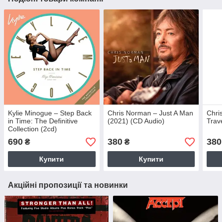
Kylie Minogue – Step Back
Chris Norman – Just A Man
Chri
in Time: The Definitive
(2021) (CD Audio)
Trav
Collection (2cd)
(2019,digipak) (CD Audio)
690
380
380
₴
₴
(CD Audio)
Купити
Купити
Акційні пропозиції та новинки