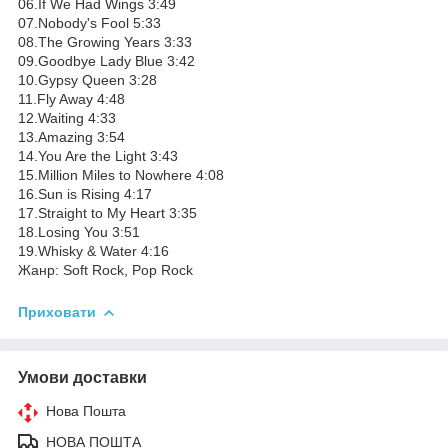
06.If We Had Wings 3:49
07.Nobody's Fool 5:33
08.The Growing Years 3:33
09.Goodbye Lady Blue 3:42
10.Gypsy Queen 3:28
11.Fly Away 4:48
12.Waiting 4:33
13.Amazing 3:54
14.You Are the Light 3:43
15.Million Miles to Nowhere 4:08
16.Sun is Rising 4:17
17.Straight to My Heart 3:35
18.Losing You 3:51
19.Whisky & Water 4:16
Жанр: Soft Rock, Pop Rock
Приховати
Умови доставки
Нова Пошта
НОВА ПОШТА