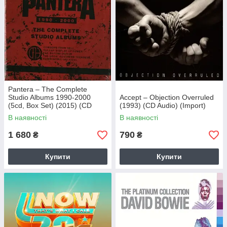
Pantera – The Complete
Studio Albums 1990-2000
Accept – Objection Overruled
(5cd, Box Set) (2015) (CD
(1993) (CD Audio) (Import)
Audio) (Import)
В наявності
В наявності
1 680
790
₴
₴
Купити
Купити