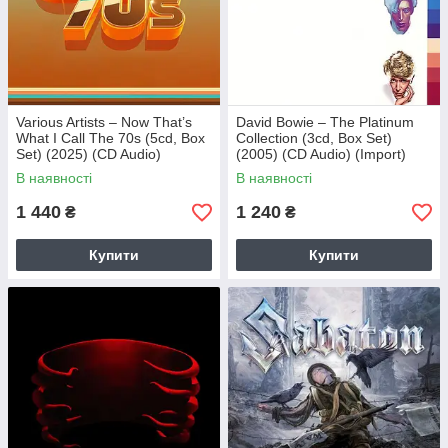
Various Artists – Now That’s
David Bowie – The Platinum
What I Call The 70s (5cd, Box
Collection (3cd, Box Set)
Set) (2025) (CD Audio)
(2005) (CD Audio) (Import)
(Import)
В наявності
В наявності
1 440
1 240
₴
₴
Купити
Купити