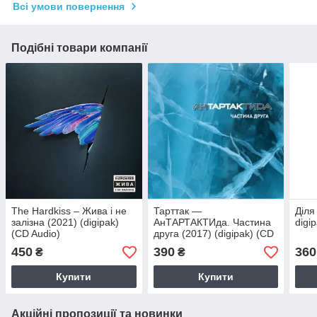
Всі умови повернення
Подібні товари компанії
The Hardkiss – Жива і не
Тарттак —
Діля
залізна (2021) (digipak)
АнТАРТАКТИда. Частина
digi
(CD Audio)
друга (2017) (digipak) (CD
Audio)
450
390
360
₴
₴
Купити
Купити
Акційні пропозиції та новинки