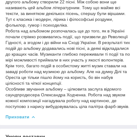
другого альбому створили 22 пісні. Між собою вони ще
називають цей альбом літературним. Тому що майже всі
тексти, за винятком декількох пісень, спершу були віршами.
Тут є класика і модерн, лірика і філософські роздуми,
фольклор, гумор і психоделіка.
Робота над альбомом розпочалась ще до того, як в Україні
почали стрімко розвиватись події, що призвели до Революції
Гідності, а згодом і до війни на Сході України. В результаті тих
подій до альбому додавались нові пісні, а деякі відкладалися
до кращих часів. Музиканти глибоко переживали ті події та по
мірі можливості приймали в них участь у якості волонтерів.
Крім того, багато подій в особистому житті музик ставали на
заваді роботи над музикою до альбому. Але на думку Ділі та
Ореста це тільки пішло йому на користь, бо він набув
цілісності та чіткої концепції.
Особливе звучання альбому – цілковита заслуга відомого
саундпродюсера Олександра Ходченка. Робота над звуком
кожної композиції нагадувала роботу над картиною, де
поступово з нарису вибудовувалась ціла палітра фарб-звуків.
Приховати
Умови доставки