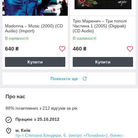
Тріо Маренич – Три тополі
Madonna – Music (2000) (CD
Частина 1 (2005) (Digipak)
Audio) (Import)
(CD Audio)
В наявності
В наявності
640
460
₴
₴
Купити
Купити
Показати ще
Про нас
88% позитивних з 212 відгуків за рік
Працює з 25.10.2012
м. Київ
пр-т Степана Бандери, 6. (метро «Почайна»), бізнес-