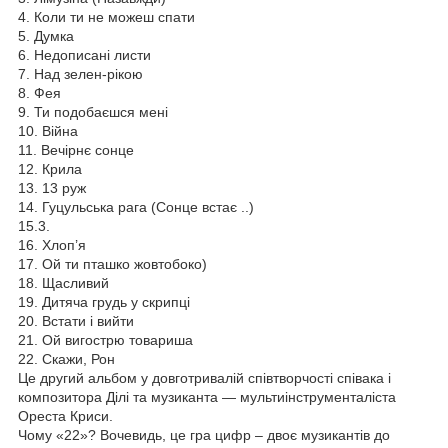
4. Коли ти не можеш спати
5. Думка
6. Недописані листи
7. Над зелен-рікою
8. Фея
9. Ти подобаєшся мені
10. Війна
11. Вечірнє сонце
12. Крила
13. 13 руж
14. Гуцульська рага (Сонце встає ..)
15.3.
16. Хлоп’я
17. Ой ти пташко жовтобоко)
18. Щасливий
19. Дитяча грудь у скрипці
20. Встати і вийти
21. Ой вигострю товариша
22. Скажи, Рон
Це другий альбом у довготривалій співтворчості співака і
композитора Ділі та музиканта — мультиінструменталіста
Ореста Криси.
Чому «22»? Вочевидь, це гра цифр – двоє музикантів до