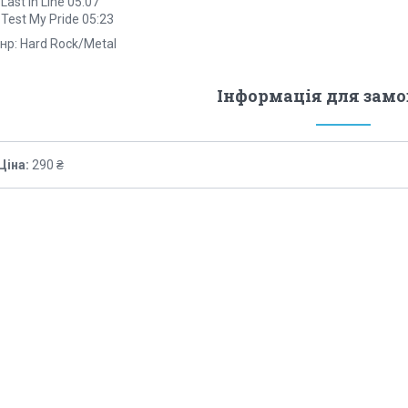
 Last In Line 05:07
 Test My Pride 05:23
нр: Hard Rock/Metal
Інформація для зам
Ціна:
290 ₴