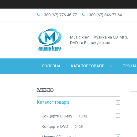
+380 (67) 776-46-77
+380 (67) 846-77-64
Music kiev — музика на CD, MP3,
DVD та Blu-ray дисках
ГОЛОВНА
КАТАЛОГ ТОВАРІВ
ПРО НА
Каталог товарів
Концерти Blu-ray
1808
Концерти DVD
2408
Музика CD