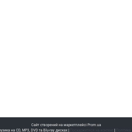
Сайт створений на маркетплейсі
Prom.ua
music.kiev.ua — музика на CD, MP3, DVD та Blu-ray дисках |
Поскаржитися на контент
|
Політика