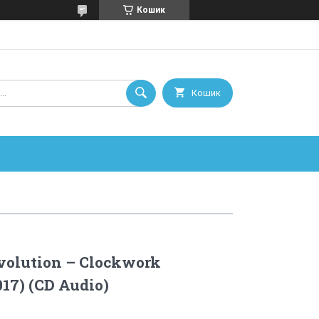
Кошик
Кошик
volution – Clockwork
017) (CD Audio)