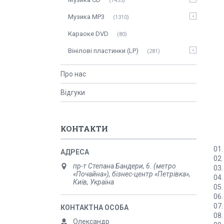
7435
Музика MP3
1310
Караоке DVD
80
Вінілові пластинки (LP)
281
Про нас
Відгуки
КОНТАКТИ
01.
02.
пр-т Степана Бандери, 6. (метро
03.
«Почайна»), бізнес-центр «Петрівка»,
04.
Київ, Україна
05.
06.
07.
08.
Олександр