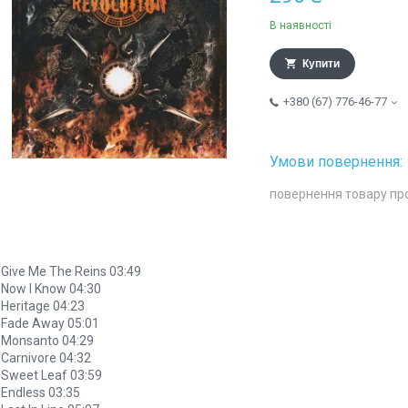
В наявності
Купити
+380 (67) 776-46-77
повернення товару пр
 Give Me The Reins 03:49
 Now I Know 04:30
 Heritage 04:23
 Fade Away 05:01
 Monsanto 04:29
 Carnivore 04:32
 Sweet Leaf 03:59
 Endless 03:35