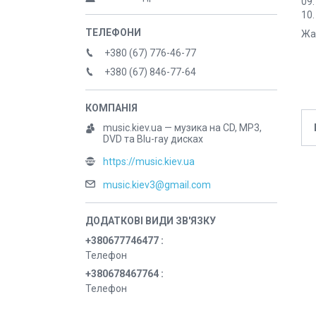
09.
10.
Жа
+380 (67) 776-46-77
+380 (67) 846-77-64
music.kiev.ua — музика на CD, MP3,
DVD та Blu-ray дисках
https://music.kiev.ua
music.kiev3@gmail.com
+380677746477
Телефон
+380678467764
Телефон