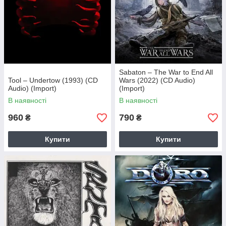
Sabaton – The War to End All
Tool – Undertow (1993) (CD
Wars (2022) (CD Audio)
Audio) (Import)
(Import)
В наявності
В наявності
960
790
₴
₴
Купити
Купити