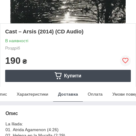
Cast – Arsis (2014) (CD Audio)
В наявності
Роздріб
190
₴
Купити
пис
Характеристики
Доставка
Оплата
Умови пове
Опис
La Iliada:
01. Atrida Agamenon (4:26)
02. Helena en la Muralla (2:29)