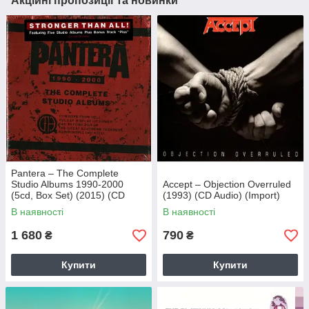
Акційні пропозиції та новинки
Pantera – The Complete
Studio Albums 1990-2000
Accept – Objection Overruled
(5cd, Box Set) (2015) (CD
(1993) (CD Audio) (Import)
Audio) (Import)
В наявності
В наявності
1 680
790
₴
₴
Купити
Купити