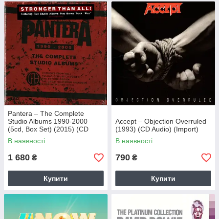
Pantera – The Complete
Studio Albums 1990-2000
Accept – Objection Overruled
(5cd, Box Set) (2015) (CD
(1993) (CD Audio) (Import)
Audio) (Import)
В наявності
В наявності
1 680
790
₴
₴
Купити
Купити