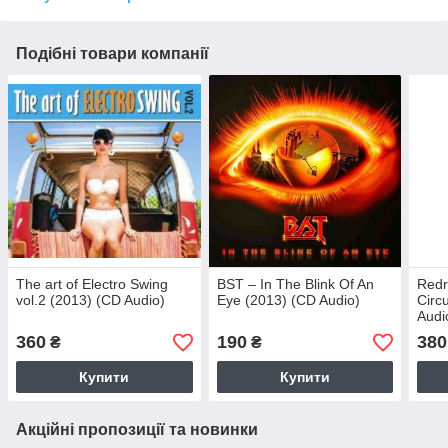
Подібні товари компанії
The art of Electro Swing
BST – In The Blink Of An
Redr
vol.2 (2013) (CD Audio)
Eye (2013) (CD Audio)
Circ
Audi
360
190
380
₴
₴
Купити
Купити
Акційні пропозиції та новинки