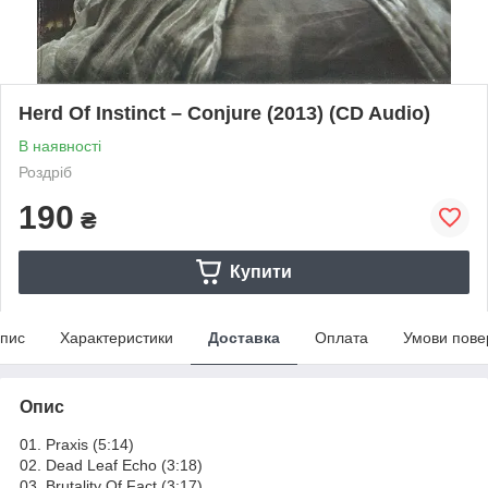
Herd Of Instinct – Conjure (2013) (CD Audio)
В наявності
Роздріб
190
₴
Купити
пис
Характеристики
Доставка
Оплата
Умови пове
Опис
01. Praxis (5:14)
02. Dead Leaf Echo (3:18)
03. Brutality Of Fact (3:17)