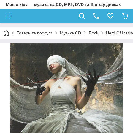
Music kiev — музика на CD, MP3, DVD та Blu-ray дисках
Товари та послуги
Музика CD
Rock
Herd Of Instin