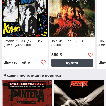
Группа Кино (Цой) – Ночь
To / Die / For – IV (CD
HIND
(1986) (CD Audio)
Audio)
THE 
360
₴
Ціну уточнюйте
Цін
Купити
Акційні пропозиції та новинки