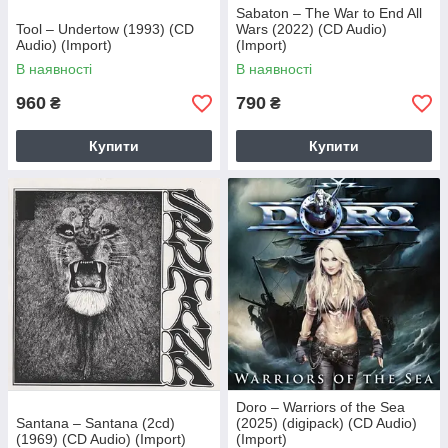
Sabaton – The War to End All
Tool – Undertow (1993) (CD
Wars (2022) (CD Audio)
Audio) (Import)
(Import)
В наявності
В наявності
960
790
₴
₴
Купити
Купити
Doro – Warriors of the Sea
Santana – Santana (2cd)
(2025) (digipack) (CD Audio)
(1969) (CD Audio) (Import)
(Import)