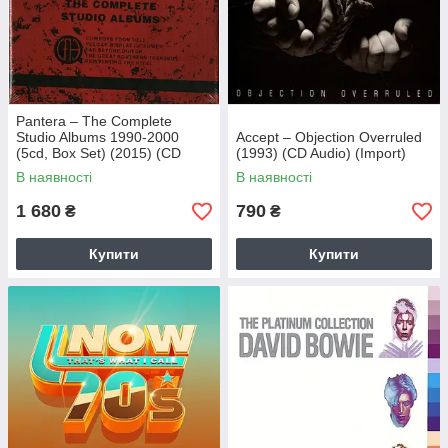
Pantera – The Complete
Studio Albums 1990-2000
Accept – Objection Overruled
(5cd, Box Set) (2015) (CD
(1993) (CD Audio) (Import)
Audio) (Import)
В наявності
В наявності
1 680
790
₴
₴
Купити
Купити