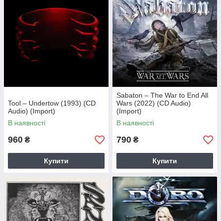
Sabaton – The War to End All
Tool – Undertow (1993) (CD
Wars (2022) (CD Audio)
Audio) (Import)
(Import)
В наявності
В наявності
960
790
₴
₴
Купити
Купити