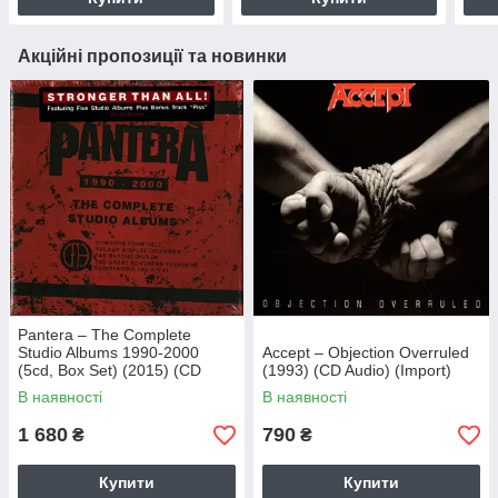
Акційні пропозиції та новинки
Pantera – The Complete
Studio Albums 1990-2000
Accept – Objection Overruled
(5cd, Box Set) (2015) (CD
(1993) (CD Audio) (Import)
Audio) (Import)
В наявності
В наявності
1 680
790
₴
₴
Купити
Купити