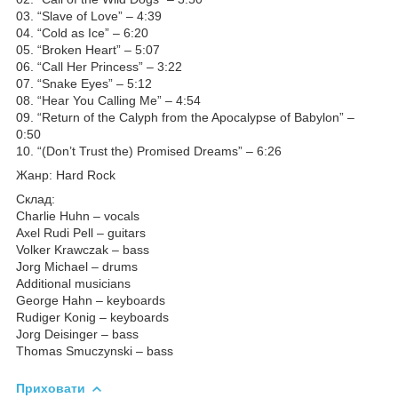
03. “Slave of Love” – 4:39
04. “Cold as Ice” – 6:20
05. “Broken Heart” – 5:07
06. “Call Her Princess” – 3:22
07. “Snake Eyes” – 5:12
08. “Hear You Calling Me” – 4:54
09. “Return of the Calyph from the Apocalypse of Babylon” –
0:50
10. “(Don’t Trust the) Promised Dreams” – 6:26
Жанр: Hard Rock
Склад:
Charlie Huhn – vocals
Axel Rudi Pell – guitars
Volker Krawczak – bass
Jorg Michael – drums
Additional musicians
George Hahn – keyboards
Rudiger Konig – keyboards
Jorg Deisinger – bass
Thomas Smuczynski – bass
Приховати