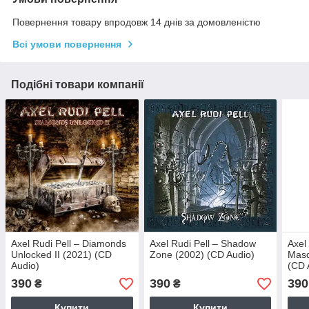
Повернення товару впродовж 14 днів за домовленістю
Всі умови повернення
Подібні товари компанії
Axel Rudi Pell – Diamonds
Axel Rudi Pell – Shadow
Axel
Unlocked II (2021) (CD
Zone (2002) (CD Audio)
Masq
Audio)
(CD 
390
390
390
₴
₴
Купити
Купити