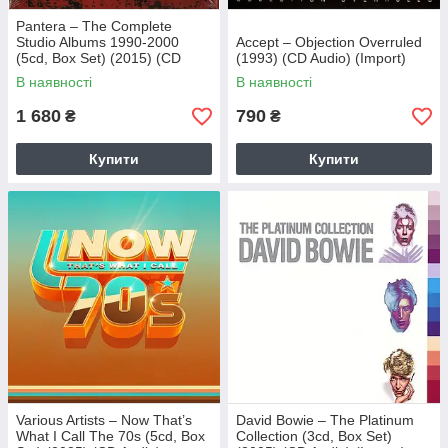
Pantera – The Complete
Studio Albums 1990-2000
Accept – Objection Overruled
(5cd, Box Set) (2015) (CD
(1993) (CD Audio) (Import)
Audio) (Import)
В наявності
В наявності
1 680
790
₴
₴
Купити
Купити
Various Artists – Now That’s
David Bowie – The Platinum
What I Call The 70s (5cd, Box
Collection (3cd, Box Set)