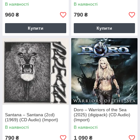
В наявності
В наявності
960
790
₴
₴
Купити
Купити
Doro – Warriors of the Sea
Santana – Santana (2cd)
(2025) (digipack) (CD Audio)
(1969) (CD Audio) (Import)
(Import)
В наявності
В наявності
790
1 090
₴
₴