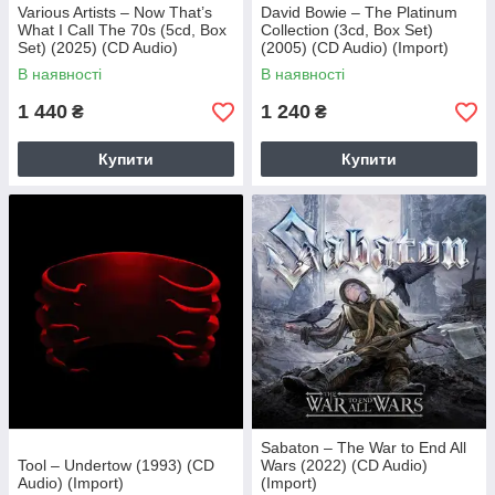
Various Artists – Now That’s
David Bowie – The Platinum
What I Call The 70s (5cd, Box
Collection (3cd, Box Set)
Set) (2025) (CD Audio)
(2005) (CD Audio) (Import)
(Import)
В наявності
В наявності
1 440
1 240
₴
₴
Купити
Купити
Sabaton – The War to End All
Tool – Undertow (1993) (CD
Wars (2022) (CD Audio)
Audio) (Import)
(Import)