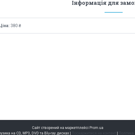
Інформація для зам
Ціна:
380 ₴
Сайт створений на маркетплейсі
Prom.ua
music.kiev.ua — музика на CD, MP3, DVD та Blu-ray дисках |
Поскаржитися на контент
|
Політика