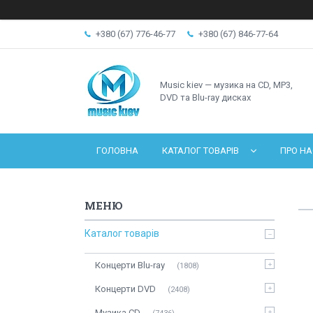
+380 (67) 776-46-77
+380 (67) 846-77-64
Music kiev — музика на CD, MP3,
DVD та Blu-ray дисках
ГОЛОВНА
КАТАЛОГ ТОВАРІВ
ПРО НА
Каталог товарів
Концерти Blu-ray
1808
Концерти DVD
2408
Музика CD