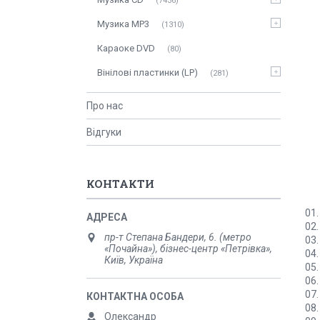
7436
Музика MP3
1310
Караоке DVD
80
Вінілові пластинки (LP)
281
Про нас
Відгуки
КОНТАКТИ
01.
02.
пр-т Степана Бандери, 6. (метро
03.
«Почайна»), бізнес-центр «Петрівка»,
04.
Київ, Україна
05.
06.
07.
08.
Олександр