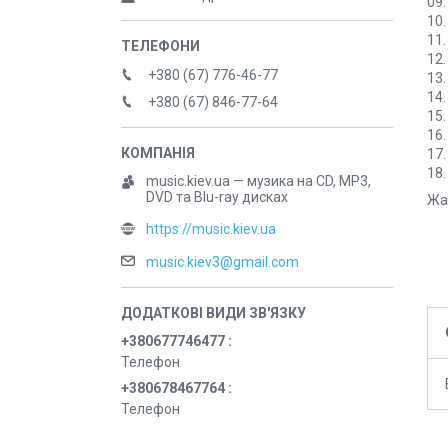
09.
10.
11.
12.
+380 (67) 776-46-77
13.
14.
+380 (67) 846-77-64
15.
16.
17.
18.
music.kiev.ua — музика на CD, MP3,
DVD та Blu-ray дисках
Жан
https://music.kiev.ua
music.kiev3@gmail.com
+380677746477
Телефон
+380678467764
Телефон