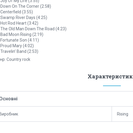
 Joy Of My Life (3:55)
 Down On The Corner (2:58)
 Centerfield (3:55)
 Swamp River Days (4:25)
 Hot Rod Heart (3:42)
 The Old Man Down The Road (4:23)
 Bad Moon Rising (2:19)
 Fortunate Son (4:11)
 Proud Mary (4:02)
 Travelin’ Band (2:53)
р: Country rock
Характеристик
Основні
Виробник
Rising