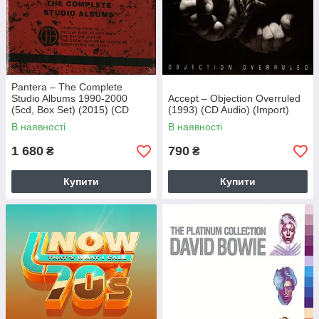
Pantera – The Complete
Studio Albums 1990-2000
Accept – Objection Overruled
(5cd, Box Set) (2015) (CD
(1993) (CD Audio) (Import)
Audio) (Import)
В наявності
В наявності
1 680
790
₴
₴
Купити
Купити