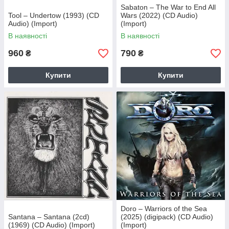
Sabaton – The War to End All
Tool – Undertow (1993) (CD
Wars (2022) (CD Audio)
Audio) (Import)
(Import)
В наявності
В наявності
960
790
₴
₴
Купити
Купити
Doro – Warriors of the Sea
Santana – Santana (2cd)
(2025) (digipack) (CD Audio)
(1969) (CD Audio) (Import)
(Import)