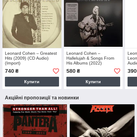
Leonard Cohen – Greatest
Leonard Cohen –
Leon
Hits (2009) (CD Audio)
Hallelujah & Songs From
Leon
(Import)
His Albums (2022)
Audi
(digipack) (CD Audio)
740
580
390
₴
₴
(Import)
Купити
Купити
Акційні пропозиції та новинки