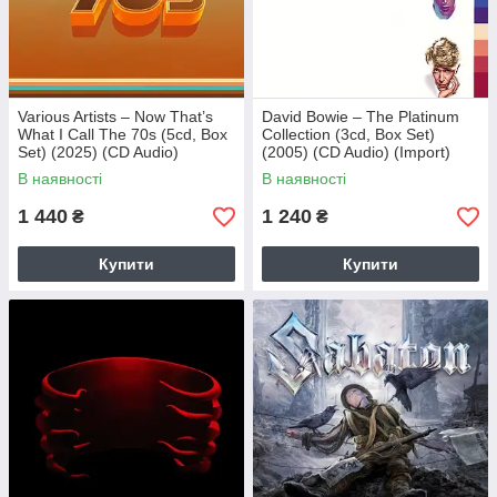
Various Artists – Now That’s
David Bowie – The Platinum
What I Call The 70s (5cd, Box
Collection (3cd, Box Set)
Set) (2025) (CD Audio)
(2005) (CD Audio) (Import)
(Import)
В наявності
В наявності
1 440
1 240
₴
₴
Купити
Купити