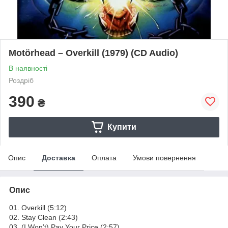
Motörhead – Overkill (1979) (CD Audio)
В наявності
Роздріб
390
₴
Купити
Опис
Доставка
Оплата
Умови повернення
Опис
01. Overkill (5:12)
02. Stay Clean (2:43)
03. (I Won’t) Pay Your Price (2:57)