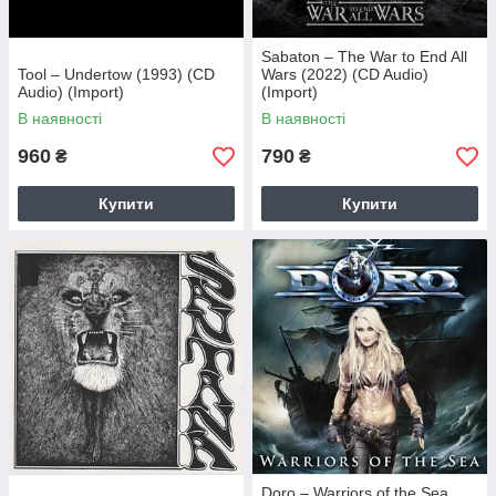
Sabaton – The War to End All
Tool – Undertow (1993) (CD
Wars (2022) (CD Audio)
Audio) (Import)
(Import)
В наявності
В наявності
960
790
₴
₴
Купити
Купити
Doro – Warriors of the Sea