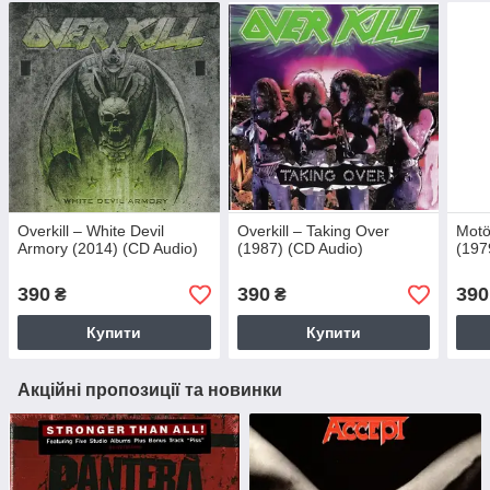
Overkill – White Devil
Overkill – Taking Over
Motö
Armory (2014) (CD Audio)
(1987) (CD Audio)
(197
390
390
390
₴
₴
Купити
Купити
Акційні пропозиції та новинки