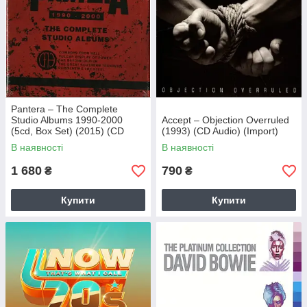
Pantera – The Complete
Studio Albums 1990-2000
Accept – Objection Overruled
(5cd, Box Set) (2015) (CD
(1993) (CD Audio) (Import)
Audio) (Import)
В наявності
В наявності
1 680
790
₴
₴
Купити
Купити