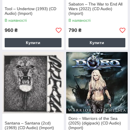
Sabaton – The War to End All
Tool – Undertow (1993) (CD
Wars (2022) (CD Audio)
Audio) (Import)
(Import)
В наявності
В наявності
960
790
₴
₴
Купити
Купити
Doro – Warriors of the Sea
Santana – Santana (2cd)
(2025) (digipack) (CD Audio)
(1969) (CD Audio) (Import)
(Import)