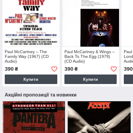
Paul McCartney – The
Paul McCartney & Wings –
Paul
Family Way (1967) (CD
Back To The Egg (1979)
Lond
Audio)
(CD Audio)
Audi
390
390
390
₴
₴
Купити
Купити
Акційні пропозиції та новинки