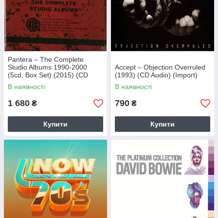
Pantera – The Complete
Studio Albums 1990-2000
Accept – Objection Overruled
(5cd, Box Set) (2015) (CD
(1993) (CD Audio) (Import)
Audio) (Import)
В наявності
В наявності
1 680
790
₴
₴
Купити
Купити