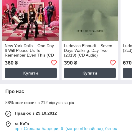
New York Dolls – One Day
Ludovico Einaudi – Seven
Ludo
It Will Please Us To
Days Walking: Day Two
(2cd
Remember Even This (CD
(2019) (CD Audio)
Audio)
360
390
670
₴
₴
Купити
Купити
Про нас
88% позитивних з 212 відгуків за рік
Працює з 25.10.2012
м. Київ
пр-т Степана Бандери, 6. (метро «Почайна»), бізнес-