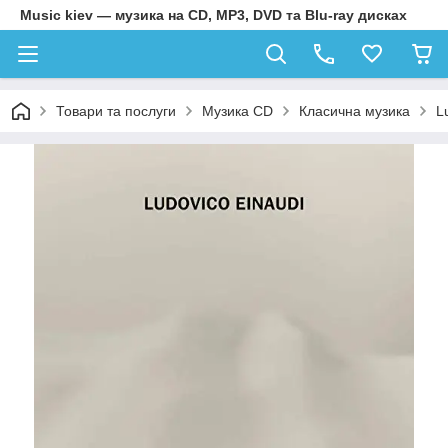
Music kiev — музика на CD, MP3, DVD та Blu-ray дисках
Товари та послуги
Музика CD
Класична музика
L