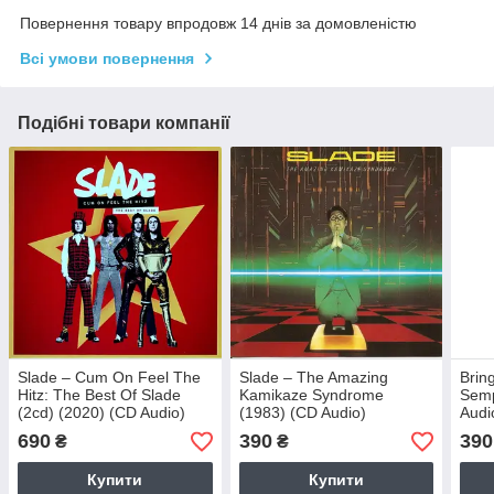
Повернення товару впродовж 14 днів за домовленістю
Всі умови повернення
Подібні товари компанії
Slade – Cum On Feel The
Slade – The Amazing
Brin
Hitz: The Best Of Slade
Kamikaze Syndrome
Semp
(2cd) (2020) (CD Audio)
(1983) (CD Audio)
Audi
690
390
390
₴
₴
Купити
Купити