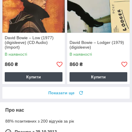
David Bowie – Low (1977)
(digisleeve) (CD Audio)
David Bowie – Lodger (1979)
(Import)
(digisleeve)
В наявності
В наявності
860
860
₴
₴
Купити
Купити
Показати ще
Про нас
88% позитивних з 200 відгуків за рік
Працює з 25.10.2012