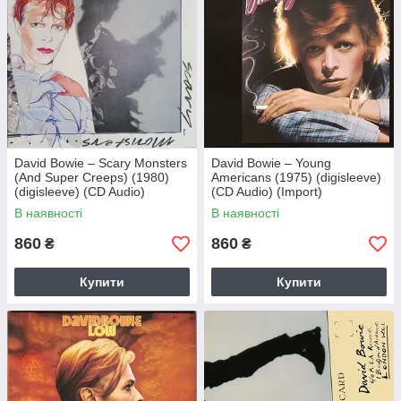
David Bowie – Scary Monsters
David Bowie – Young
(And Super Creeps) (1980)
Americans (1975) (digisleeve)
(digisleeve) (CD Audio)
(CD Audio) (Import)
(Import)
В наявності
В наявності
860
860
₴
₴
Купити
Купити