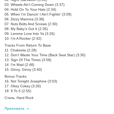
03. Wheels Ain’t Coming Down (3:37)
04. Hold On To Your Hats (2:34)
05. When I’m Dancin’ I Ain’t Fightin’ (3:09)
06. Dizzy Mamma (3:38)
07. Nuts Bolts And Screws (2:30)
08. My Baby’s Got It (2:35)
09. Lemme Love Into Ya (3:26)
10. I’m A Rocker (2:42)
Tracks From Return To Base
11. Chakeeta (2:28)
12. Don’t Waste Your Time (Back Seat Star) (3:30)
13. Sign Of The Times (3:58)
14. I’m Mad (2:48)
15. Ginny, Ginny (3:40)
Bonus Tracks
16. Not Tonight Josephine (3:03)
17. Okey Cokey (3:26)
18. 9 To 5 (2:55)
Стиль: Hard Rock
Приховати