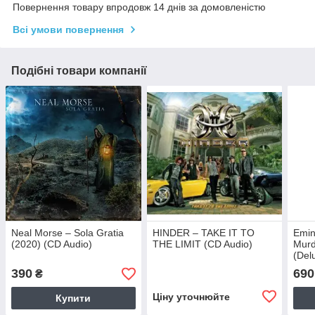
Повернення товару впродовж 14 днів за домовленістю
Всі умови повернення
Подібні товари компанії
Neal Morse – Sola Gratia
HINDER – TAKE IT TO
Emin
(2020) (CD Audio)
THE LIMIT (CD Audio)
Murd
(Del
(202
390
690
₴
Ціну уточнюйте
Купити