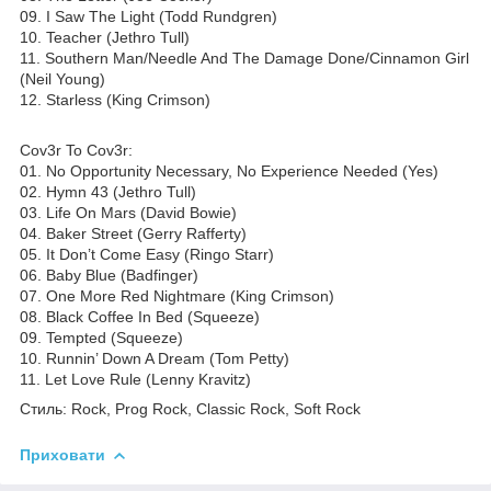
09. I Saw The Light (Todd Rundgren)
10. Teacher (Jethro Tull)
11. Southern Man/Needle And The Damage Done/Cinnamon Girl
(Neil Young)
12. Starless (King Crimson)
Cov3r To Cov3r:
01. No Opportunity Necessary, No Experience Needed (Yes)
02. Hymn 43 (Jethro Tull)
03. Life On Mars (David Bowie)
04. Baker Street (Gerry Rafferty)
05. It Don’t Come Easy (Ringo Starr)
06. Baby Blue (Badfinger)
07. One More Red Nightmare (King Crimson)
08. Black Coffee In Bed (Squeeze)
09. Tempted (Squeeze)
10. Runnin’ Down A Dream (Tom Petty)
11. Let Love Rule (Lenny Kravitz)
Стиль: Rock, Prog Rock, Classic Rock, Soft Rock
Приховати