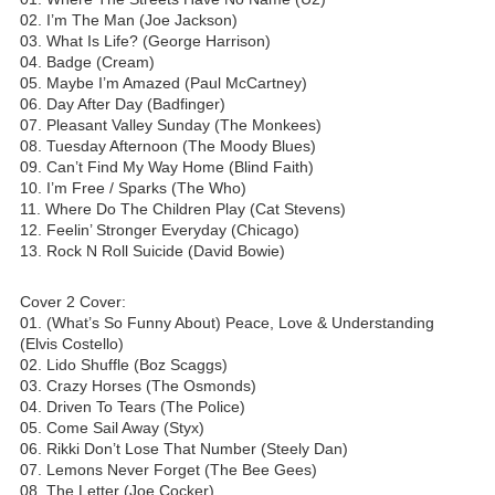
02. I’m The Man (Joe Jackson)
03. What Is Life? (George Harrison)
04. Badge (Cream)
05. Maybe I’m Amazed (Paul McCartney)
06. Day After Day (Badfinger)
07. Pleasant Valley Sunday (The Monkees)
08. Tuesday Afternoon (The Moody Blues)
09. Can’t Find My Way Home (Blind Faith)
10. I’m Free / Sparks (The Who)
11. Where Do The Children Play (Cat Stevens)
12. Feelin’ Stronger Everyday (Chicago)
13. Rock N Roll Suicide (David Bowie)
Cover 2 Cover:
01. (What’s So Funny About) Peace, Love & Understanding
(Elvis Costello)
02. Lido Shuffle (Boz Scaggs)
03. Crazy Horses (The Osmonds)
04. Driven To Tears (The Police)
05. Come Sail Away (Styx)
06. Rikki Don’t Lose That Number (Steely Dan)
07. Lemons Never Forget (The Bee Gees)
08. The Letter (Joe Cocker)