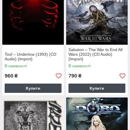
Sabaton – The War to End All
Tool – Undertow (1993) (CD
Wars (2022) (CD Audio)
Audio) (Import)
(Import)
В наявності
В наявності
960
790
₴
₴
Купити
Купити