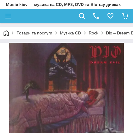
Music kiev — музика на CD, MP3, DVD та Blu-ray дисках
Товари та послуги
Музика CD
Rock
Dio – Dream E