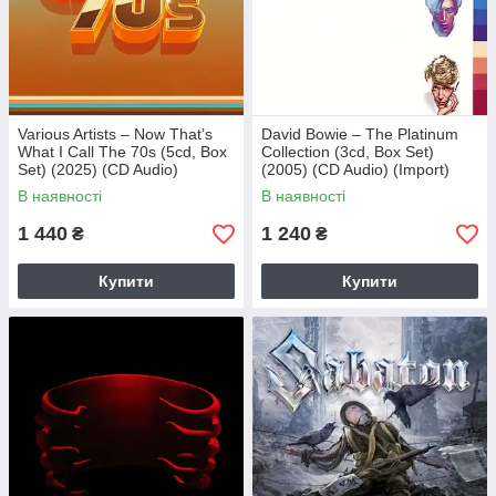
Various Artists – Now That’s
David Bowie – The Platinum
What I Call The 70s (5cd, Box
Collection (3cd, Box Set)
Set) (2025) (CD Audio)
(2005) (CD Audio) (Import)
(Import)
В наявності
В наявності
1 440
1 240
₴
₴
Купити
Купити