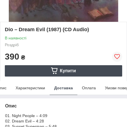
Dio – Dream Evil (1987) (CD Audio)
В наявності
Роздріб
390
₴
Купити
пис
Характеристики
Доставка
Оплата
Умови пове
Опис
01. Night People – 4:09
02. Dream Evil – 4:28
03. Sunset Superman – 5:48