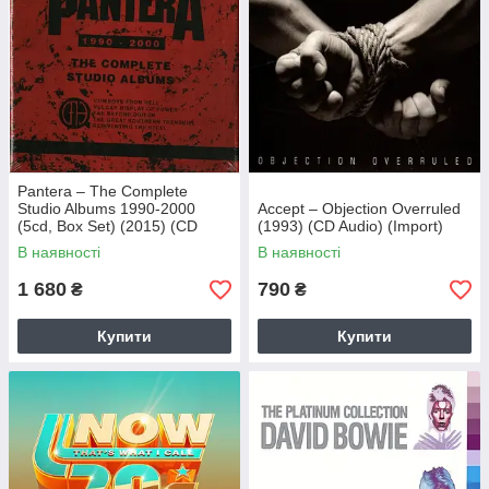
Pantera – The Complete
Studio Albums 1990-2000
Accept – Objection Overruled
(5cd, Box Set) (2015) (CD
(1993) (CD Audio) (Import)
Audio) (Import)
В наявності
В наявності
1 680
790
₴
₴
Купити
Купити