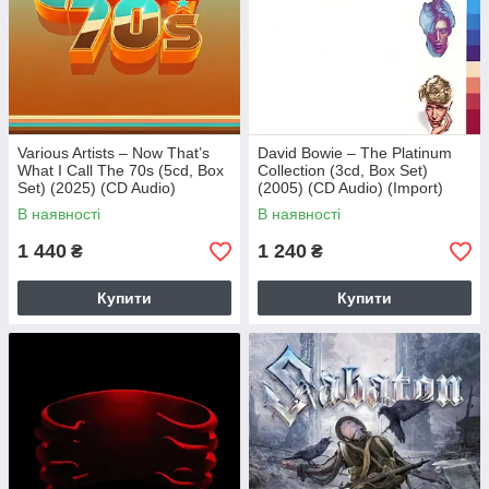
Various Artists – Now That’s
David Bowie – The Platinum
What I Call The 70s (5cd, Box
Collection (3cd, Box Set)
Set) (2025) (CD Audio)
(2005) (CD Audio) (Import)
(Import)
В наявності
В наявності
1 440
1 240
₴
₴
Купити
Купити