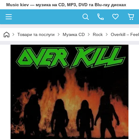
Music kiev — музика на CD, MP3, DVD та Blu-ray дисках
Товари та послуги
Музика CD
Rock
Overkill – Fee