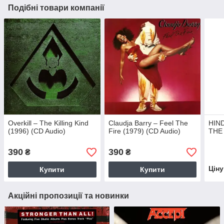
Подібні товари компанії
Overkill – The Killing Kind
Claudja Barry – Feel The
HIND
(1996) (CD Audio)
Fire (1979) (CD Audio)
THE 
390
390
₴
₴
Цін
Купити
Купити
Акційні пропозиції та новинки