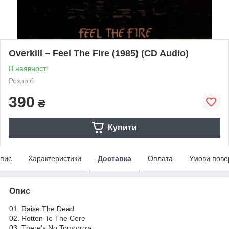
Overkill – Feel The Fire (1985) (CD Audio)
В наявності
Роздріб
390
₴
Купити
пис
Характеристики
Доставка
Оплата
Умови пове
Опис
01. Raise The Dead
02. Rotten To The Core
03. There's No Tomorrow