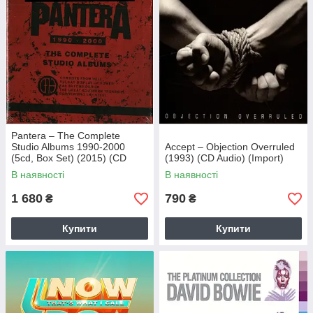
Pantera – The Complete
Studio Albums 1990-2000
Accept – Objection Overruled
(5cd, Box Set) (2015) (CD
(1993) (CD Audio) (Import)
Audio) (Import)
В наявності
В наявності
1 680
790
₴
₴
Купити
Купити