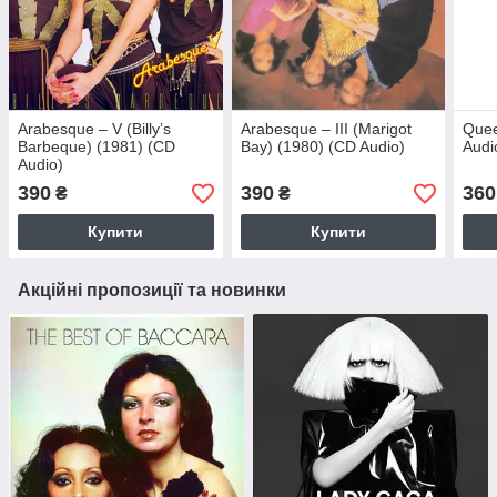
Arabesque – V (Billy’s
Arabesque – III (Marigot
Quee
Barbeque) (1981) (CD
Bay) (1980) (CD Audio)
Audi
Audio)
390
390
360
₴
₴
Купити
Купити
Акційні пропозиції та новинки