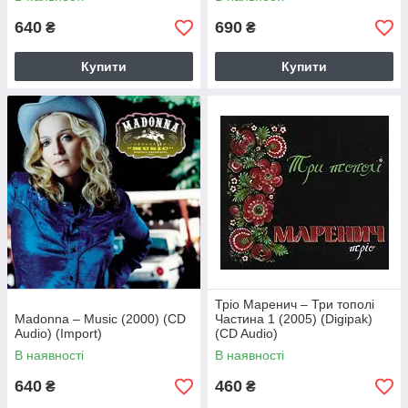
640
690
₴
₴
Купити
Купити
Тріо Маренич – Три тополі
Madonna – Music (2000) (CD
Частина 1 (2005) (Digipak)
Audio) (Import)
(CD Audio)
В наявності
В наявності
640
460
₴
₴