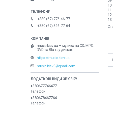
09.
10.
11.
12.
+380 (67) 776-46-77
13.
+380 (67) 846-77-64
Ст
music.kiev.ua — музика на CD, MP3,
DVD та Blu-ray дисках
https://music.kiev.ua
music.kiev3@gmail.com
+380677746477
Телефон
+380678467764
Телефон