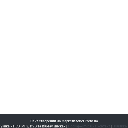
Сайт створений на маркетплейсі
Prom.ua
music.kiev.ua — музика на CD, MP3, DVD та Blu-ray дисках |
Поскаржитися на контент
|
Політика