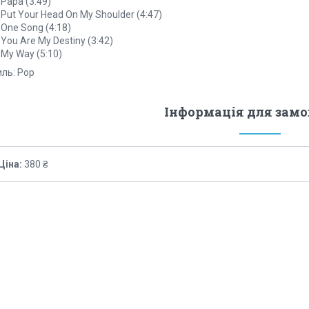
 Papa (3:49)
 Put Your Head On My Shoulder (4:47)
 One Song (4:18)
 You Are My Destiny (3:42)
 My Way (5:10)
иль: Pop
Інформація для зам
Ціна:
380 ₴