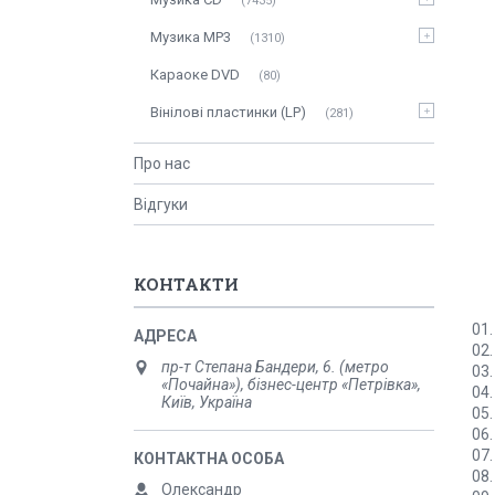
7435
Музика MP3
1310
Караоке DVD
80
Вінілові пластинки (LP)
281
Про нас
Відгуки
КОНТАКТИ
01.
02.
пр-т Степана Бандери, 6. (метро
03.
«Почайна»), бізнес-центр «Петрівка»,
04.
Київ, Україна
05.
06.
07.
08.
Олександр