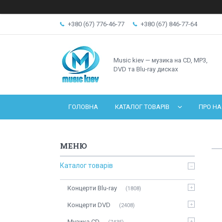
+380 (67) 776-46-77
+380 (67) 846-77-64
Music kiev — музика на CD, MP3,
DVD та Blu-ray дисках
ГОЛОВНА
КАТАЛОГ ТОВАРІВ
ПРО НА
Каталог товарів
Концерти Blu-ray
1808
Концерти DVD
2408
Музика CD