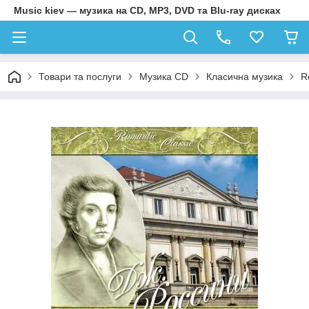
Music kiev — музика на CD, MP3, DVD та Blu-ray дисках
Товари та послуги
Музика CD
Класична музика
R