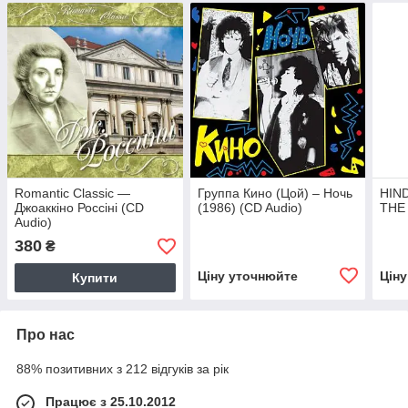
Romantic Classic —
Группа Кино (Цой) – Ночь
HIND
Джоаккіно Россіні (CD
(1986) (CD Audio)
THE 
Audio)
380
₴
Ціну уточнюйте
Цін
Купити
Про нас
88% позитивних з 212 відгуків за рік
Працює з 25.10.2012