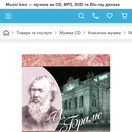
Music kiev — музика на CD, MP3, DVD та Blu-ray дисках
Товари та послуги
Музика CD
Класична музика
R