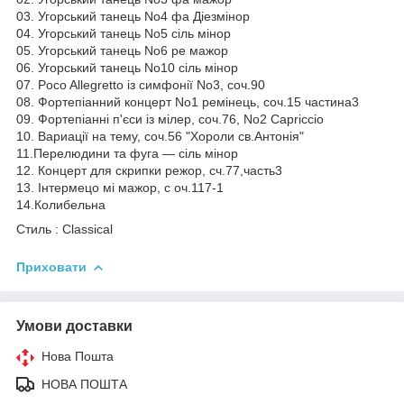
03. Угорський танець No4 фа Діезмінор
04. Угорський танець No5 сіль мінор
05. Угорський танець No6 ре мажор
06. Угорський танець No10 сіль мінор
07. Poco Allegretto із симфонії No3, соч.90
08. Фортепіанний концерт No1 ремінець, соч.15 частина3
09. Фортепіанні п'єси із мілер, соч.76, No2 Capriccio
10. Вариації на тему, соч.56 "Хороли св.Антонія"
11.Перелюдини та фуга — сіль мінор
12. Концерт для скрипки режор, сч.77,часть3
13. Інтермецо мі мажор, с оч.117-1
14.Колибельна
Стиль : Classical
Приховати
Умови доставки
Нова Пошта
НОВА ПОШТА