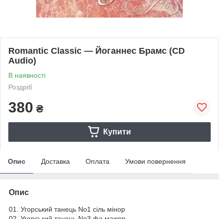
Romantic Classic — Йоганнес Брамс (CD
Audio)
В наявності
Роздріб
380
₴
Купити
Опис
Доставка
Оплата
Умови повернення
Опис
01. Угорський танець No1 сіль мінор
02. Угорський танець No3 фа мажор