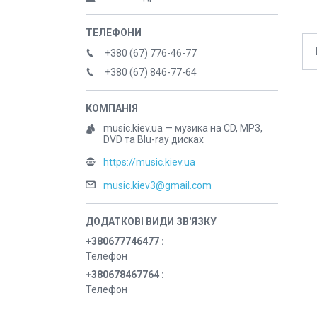
+380 (67) 776-46-77
+380 (67) 846-77-64
music.kiev.ua — музика на CD, MP3,
DVD та Blu-ray дисках
https://music.kiev.ua
music.kiev3@gmail.com
+380677746477
Телефон
+380678467764
Телефон