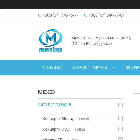
+380 (67) 776-46-77
+380 (67) 846-77-64
Music kiev — музика на CD, MP3,
DVD та Blu-ray дисках
ГОЛОВНА
КАТАЛОГ ТОВАРІВ
ПРО НА
Каталог товарів
Концерти Blu-ray
1808
Концерти DVD
2408
Музика CD