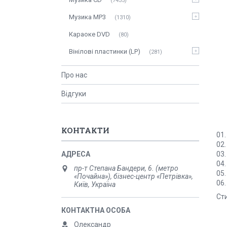
7435
Музика MP3
1310
Караоке DVD
80
Вінілові пластинки (LP)
281
Про нас
Відгуки
КОНТАКТИ
01.
02.
03.
04.
пр-т Степана Бандери, 6. (метро
05.
«Почайна»), бізнес-центр «Петрівка»,
06.
Київ, Україна
Сти
Олександр