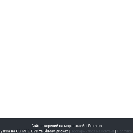
Сайт створений на маркетплейсі
Prom.ua
music.kiev.ua — музика на CD, MP3, DVD та Blu-ray дисках |
Поскаржитися на контент
|
Політика