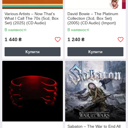
Various Artists – Now That’s
David Bowie – The Platinum
What I Call The 70s (5cd, Box
Collection (3cd, Box Set)
Set) (2025) (CD Audio)
(2005) (CD Audio) (Import)
(Import)
В наявності
В наявності
1 440
1 240
₴
₴
Купити
Купити
Sabaton – The War to End All