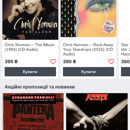
Chris Norman – The Album
Chris Norman – Rock Away
Star
(1994) (CD Audio)
Your Teardrops (2016) (CD
Vol.
Audio)
Насо
390
390
360
₴
₴
Купити
Купити
Акційні пропозиції та новинки