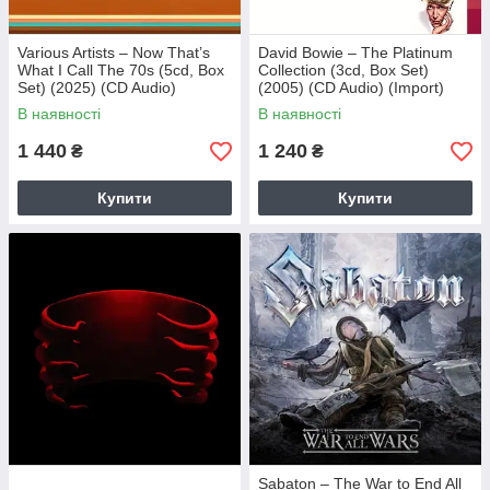
Various Artists – Now That’s
David Bowie – The Platinum
What I Call The 70s (5cd, Box
Collection (3cd, Box Set)
Set) (2025) (CD Audio)
(2005) (CD Audio) (Import)
(Import)
В наявності
В наявності
1 440
1 240
₴
₴
Купити
Купити
Sabaton – The War to End All