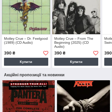
Motley Crue – Dr. Feelgood
Motley Crue – From The
Motl
(1989) (CD Audio)
Beginning (2025) (CD
Swin
Audio)
390
390
390
₴
₴
Купити
Купити
Акційні пропозиції та новинки