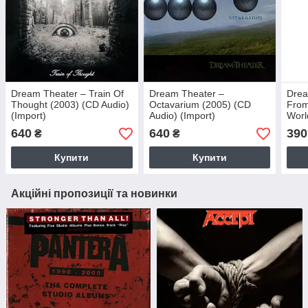
Dream Theater – Train Of
Dream Theater –
Drea
Thought (2003) (CD Audio)
Octavarium (2005) (CD
From
(Import)
Audio) (Import)
Worl
640
640
390
₴
₴
Купити
Купити
Акційні пропозиції та новинки