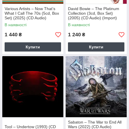
Various Artists – Now That’s
David Bowie – The Platinum
What I Call The 70s (5cd, Box
Collection (3cd, Box Set)
Set) (2025) (CD Audio)
(2005) (CD Audio) (Import)
(Import)
В наявності
В наявності
1 440
1 240
₴
₴
Купити
Купити
Sabaton – The War to End All
Tool – Undertow (1993) (CD
Wars (2022) (CD Audio)