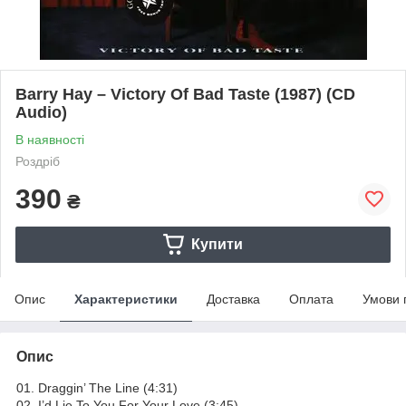
Barry Hay – Victory Of Bad Taste (1987) (CD
Audio)
В наявності
Роздріб
390
₴
Купити
Опис
Характеристики
Доставка
Оплата
Умови 
Опис
01. Draggin’ The Line (4:31)
02. I’d Lie To You For Your Love (3:45)