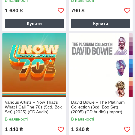
В наявності
В наявності
1 680
790
₴
₴
Купити
Купити
Various Artists – Now That’s
David Bowie – The Platinum
What I Call The 70s (5cd, Box
Collection (3cd, Box Set)
Set) (2025) (CD Audio)
(2005) (CD Audio) (Import)
(Import)
В наявності
В наявності
1 440
1 240
₴
₴