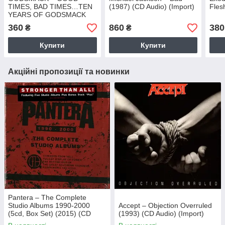
TIMES, BAD TIMES…TEN
(1987) (CD Audio) (Import)
Fles
YEARS OF GODSMACK
(CD Audio)
360
860
380
₴
₴
Купити
Купити
Акційні пропозиції та новинки
Pantera – The Complete
Studio Albums 1990-2000
Accept – Objection Overruled
(5cd, Box Set) (2015) (CD
(1993) (CD Audio) (Import)
Audio) (Import)