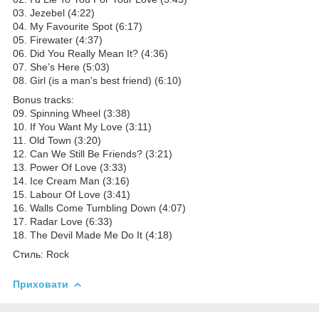
03. Jezebel (4:22)
04. My Favourite Spot (6:17)
05. Firewater (4:37)
06. Did You Really Mean It? (4:36)
07. She’s Here (5:03)
08. Girl (is a man's best friend) (6:10)
Bonus tracks:
09. Spinning Wheel (3:38)
10. If You Want My Love (3:11)
11. Old Town (3:20)
12. Can We Still Be Friends? (3:21)
13. Power Of Love (3:33)
14. Ice Cream Man (3:16)
15. Labour Of Love (3:41)
16. Walls Come Tumbling Down (4:07)
17. Radar Love (6:33)
18. The Devil Made Me Do It (4:18)
Стиль: Rock
Приховати