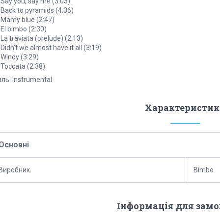
 Say you, say me (3:03)
 Back to pyramids (4:36)
 Mamy blue (2:47)
 El bimbo (2:30)
 La traviata (prelude) (2:13)
 Didn’t we almost have it all (3:19)
 Windy (3:29)
 Toccata (2:38)
ль: Instrumental
Характеристик
Основні
Виробник
Bimbo
Інформація для зам