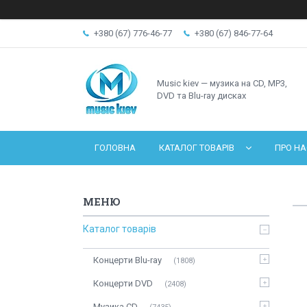
+380 (67) 776-46-77
+380 (67) 846-77-64
Music kiev — музика на CD, MP3,
DVD та Blu-ray дисках
ГОЛОВНА
КАТАЛОГ ТОВАРІВ
ПРО НА
Каталог товарів
Концерти Blu-ray
1808
Концерти DVD
2408
Музика CD