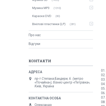
7435
Музика MP3
1310
Караоке DVD
80
Вінілові пластинки (LP)
281
Про нас
Відгуки
КОНТАКТИ
01.
02.
пр-т Степана Бандери, 6. (метро
03.
«Почайна»), бізнес-центр «Петрівка»,
04.
Київ, Україна
05.
06.
07.
08.
Олександр