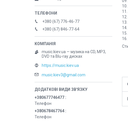
09.
10.
11.
12.
+380 (67) 776-46-77
13.
14.
+380 (67) 846-77-64
15.
16.
Сти
music.kiev.ua — музика на CD, MP3,
DVD та Blu-ray дисках
https://music.kiev.ua
music.kiev3@gmail.com
+380677746477
Телефон
+380678467764
Телефон