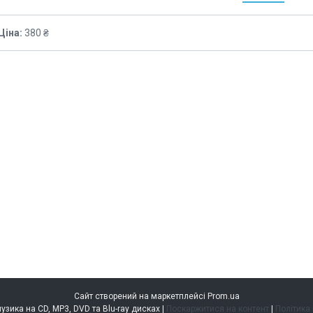
Ціна:
380 ₴
Сайт створений на маркетплейсі
Prom.ua
music.kiev.ua — музика на CD, MP3, DVD та Blu-ray дисках |
Поскаржитися на контент
|
Політика