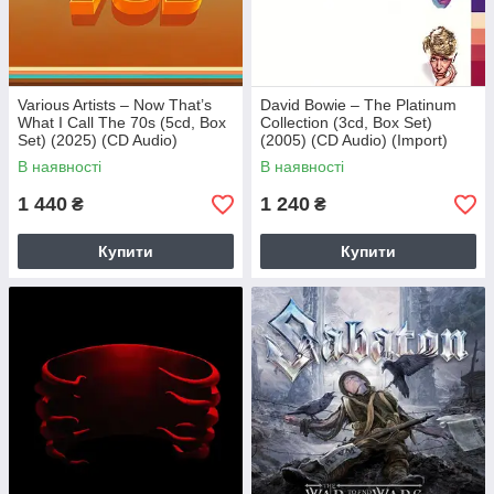
Various Artists – Now That’s
David Bowie – The Platinum
What I Call The 70s (5cd, Box
Collection (3cd, Box Set)
Set) (2025) (CD Audio)
(2005) (CD Audio) (Import)
(Import)
В наявності
В наявності
1 440
1 240
₴
₴
Купити
Купити