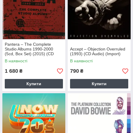
Pantera – The Complete
Studio Albums 1990-2000
Accept – Objection Overruled
(5cd, Box Set) (2015) (CD
(1993) (CD Audio) (Import)
Audio) (Import)
В наявності
В наявності
1 680
790
₴
₴
Купити
Купити