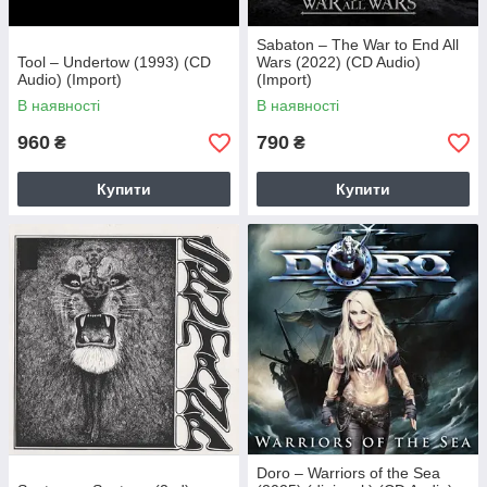
Sabaton – The War to End All
Tool – Undertow (1993) (CD
Wars (2022) (CD Audio)
Audio) (Import)
(Import)
В наявності
В наявності
960
790
₴
₴
Купити
Купити
Doro – Warriors of the Sea