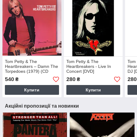
Tom Petty & The
Tom Petty & The
Tom 
Heartbreakers – Damn The
Heartbreakers - Live In
Hear
Torpedoes (1979) (CD
Concert [DVD]
DJ [
Audio) (Import)
540
280
280
₴
₴
Купити
Купити
Акційні пропозиції та новинки