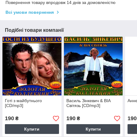
Повернення товару впродовж 14 днів за домовленістю
Всі умови повернення
Подібні товари компанії
Готі з майбутнього
Василь Зінкевич & ВІА
Анне
[CD/mp3]
Світязь [CD/mp3]
190
190
190
₴
₴
Купити
Купити