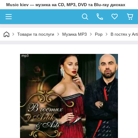
Music kiev — музика на CD, MP3, DVD та Blu-ray дисках
Товари та послуги
Музика MP3
Pop
В гостях у Art