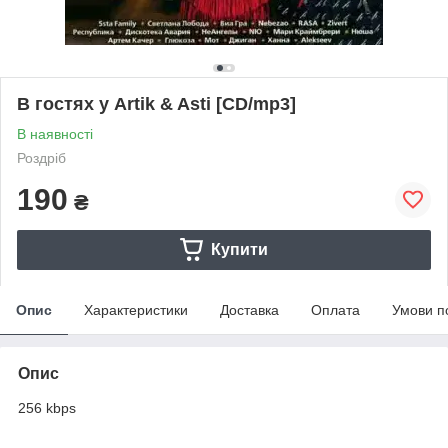
В гостях у Artik & Asti [CD/mp3]
В наявності
Роздріб
190
₴
Купити
Опис
Характеристики
Доставка
Оплата
Умови п
Опис
256 kbps