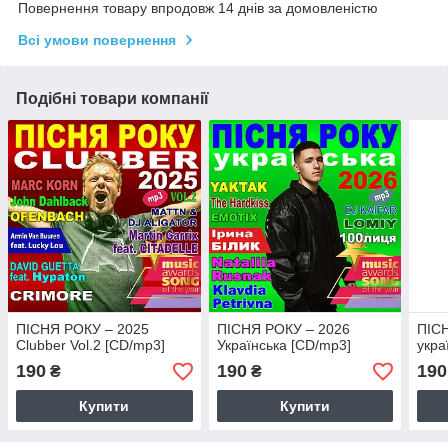
Повернення товару впродовж 14 днів за домовленістю
Всі умови повернення
Подібні товари компанії
ПІСНЯ РОКУ – 2025
ПІСНЯ РОКУ – 2026
ПІС
Clubber Vol.2 [CD/mp3]
Українська [CD/mp3]
укра
190
190
190
₴
₴
Купити
Купити