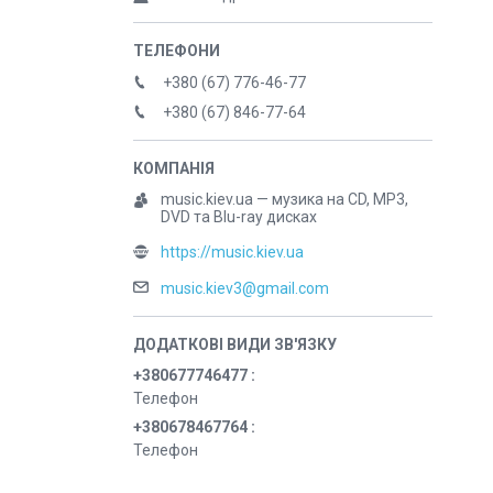
+380 (67) 776-46-77
+380 (67) 846-77-64
music.kiev.ua — музика на CD, MP3,
DVD та Blu-ray дисках
https://music.kiev.ua
music.kiev3@gmail.com
+380677746477
Телефон
+380678467764
Телефон