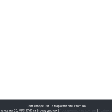
Сайт створений на маркетплейсі
Prom.ua
music.kiev.ua — музика на CD, MP3, DVD та Blu-ray дисках |
Поскаржитися на контент
|
Політика