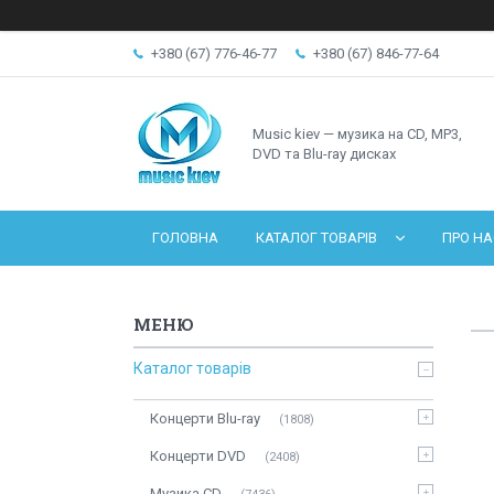
+380 (67) 776-46-77
+380 (67) 846-77-64
Music kiev — музика на CD, MP3,
DVD та Blu-ray дисках
ГОЛОВНА
КАТАЛОГ ТОВАРІВ
ПРО НА
Каталог товарів
Концерти Blu-ray
1808
Концерти DVD
2408
Музика CD