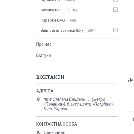
7436
Музика MP3
1310
Караоке DVD
80
Вінілові пластинки (LP)
281
Про нас
Відгуки
КОНТАКТИ
Да
пр-т Степана Бандери, 6. (метро
«Почайна»), бізнес-центр «Петрівка»,
Київ, Україна
Олександр